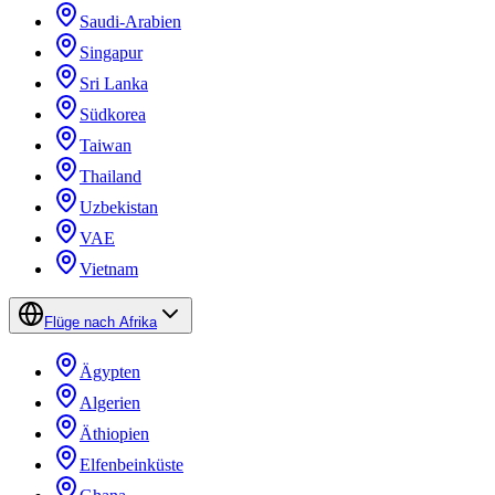
Saudi-Arabien
Singapur
Sri Lanka
Südkorea
Taiwan
Thailand
Uzbekistan
VAE
Vietnam
Flüge nach Afrika
Ägypten
Algerien
Äthiopien
Elfenbeinküste