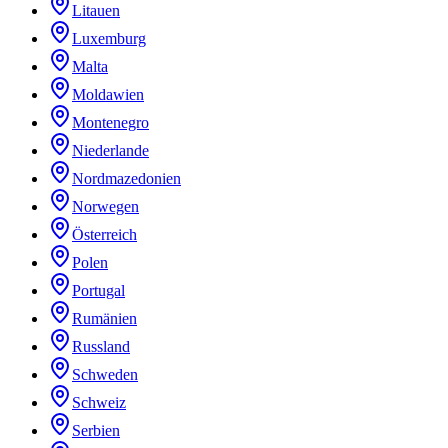
Litauen
Luxemburg
Malta
Moldawien
Montenegro
Niederlande
Nordmazedonien
Norwegen
Österreich
Polen
Portugal
Rumänien
Russland
Schweden
Schweiz
Serbien