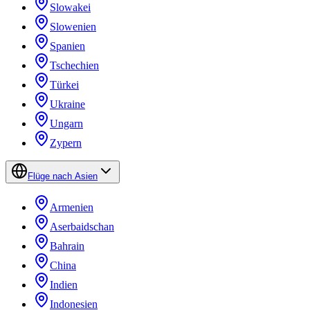
Slowakei
Slowenien
Spanien
Tschechien
Türkei
Ukraine
Ungarn
Zypern
Flüge nach Asien
Armenien
Aserbaidschan
Bahrain
China
Indien
Indonesien