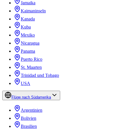
Jamaika
Kaimaninseln
Kanada
Kuba
Mexiko
Nicaragua
Panama
Puerto Rico
St. Maarten
Trinidad und Tobago
USA
Flüge nach Südamerika
Argentinien
Bolivien
Brasilien