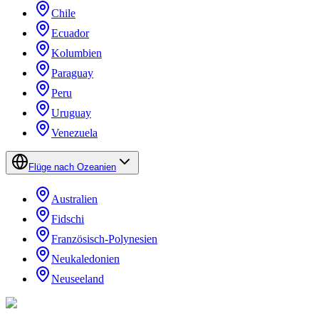
Chile
Ecuador
Kolumbien
Paraguay
Peru
Uruguay
Venezuela
Flüge nach Ozeanien
Australien
Fidschi
Französisch-Polynesien
Neukaledonien
Neuseeland