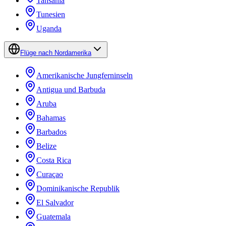
Tansania
Tunesien
Uganda
Flüge nach Nordamerika
Amerikanische Jungferninseln
Antigua und Barbuda
Aruba
Bahamas
Barbados
Belize
Costa Rica
Curaçao
Dominikanische Republik
El Salvador
Guatemala