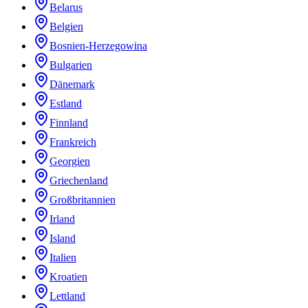
Belarus
Belgien
Bosnien-Herzegowina
Bulgarien
Dänemark
Estland
Finnland
Frankreich
Georgien
Griechenland
Großbritannien
Irland
Island
Italien
Kroatien
Lettland