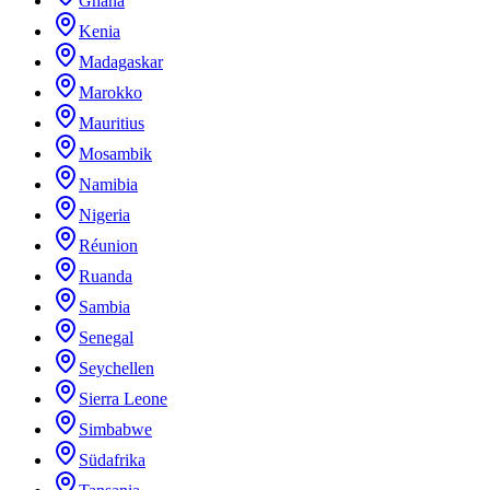
Ghana
Kenia
Madagaskar
Marokko
Mauritius
Mosambik
Namibia
Nigeria
Réunion
Ruanda
Sambia
Senegal
Seychellen
Sierra Leone
Simbabwe
Südafrika