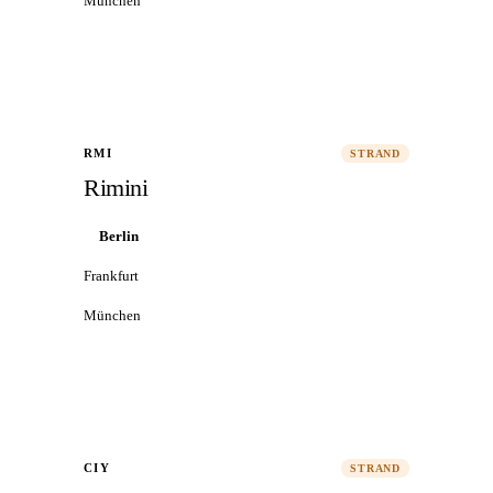
München
Alle Flüge nach Trapani
→
RMI
STRAND
Rimini
Berlin
Frankfurt
München
Alle Flüge nach Rimini
→
CIY
STRAND