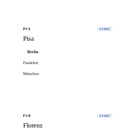
Alle Flüge nach Bologna
→
PSA
STADT
Pisa
Berlin
Frankfurt
München
Alle Flüge nach Pisa
→
FLR
STADT
Florenz