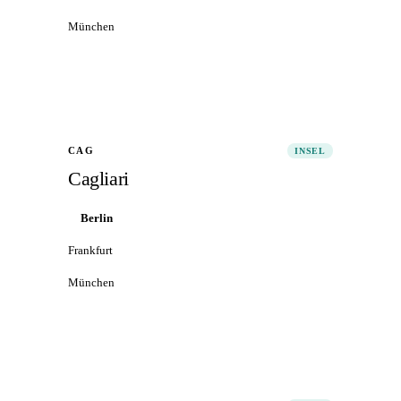
München
Alle Flüge nach Olbia
→
CAG
INSEL
Cagliari
Berlin
Frankfurt
München
Alle Flüge nach Cagliari
→