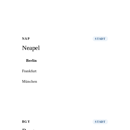
Alle Flüge nach Venedig
→
NAP
STADT
Neapel
Berlin
Frankfurt
München
Alle Flüge nach Neapel
→
BGY
STADT