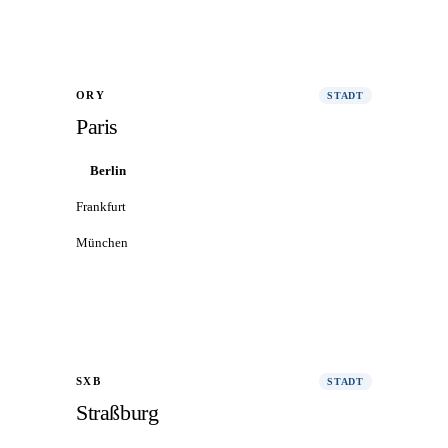
Alle Flüge nach Nantes
→
ORY
STADT
Paris
Berlin
Frankfurt
München
Alle Flüge nach Paris
→
SXB
STADT
Straßburg