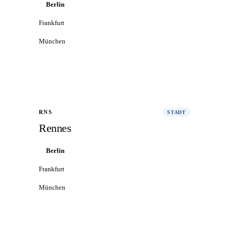
Berlin
Frankfurt
München
Alle Flüge nach Straßburg
→
RNS
STADT
Rennes
Berlin
Frankfurt
München
Alle Flüge nach Rennes
→