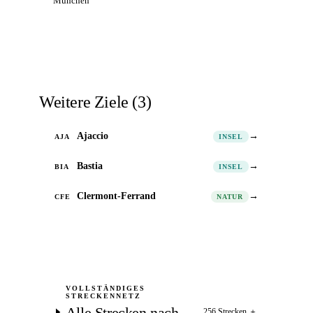
München
Alle Flüge nach Biarritz
→
Weitere Ziele
(
3
)
Ajaccio
→
AJA
INSEL
Bastia
→
BIA
INSEL
Clermont-Ferrand
→
CFE
NATUR
VOLLSTÄNDIGES
STRECKENNETZ
Alle Strecken nach
256 Strecken
＋