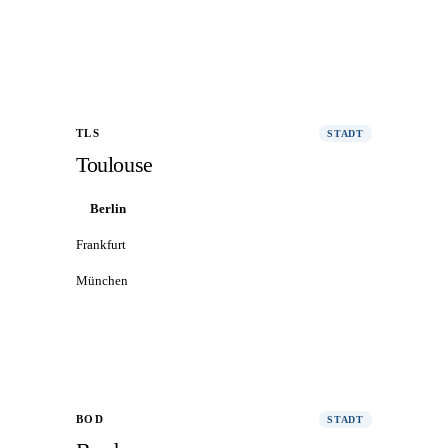
Alle Flüge nach Marseille
→
TLS
STADT
Toulouse
Berlin
Frankfurt
München
Alle Flüge nach Toulouse
→
BOD
STADT