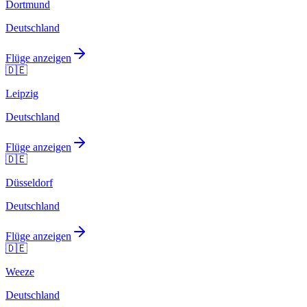
Dortmund
Deutschland
Flüge anzeigen
🇩🇪
Leipzig
Deutschland
Flüge anzeigen
🇩🇪
Düsseldorf
Deutschland
Flüge anzeigen
🇩🇪
Weeze
Deutschland