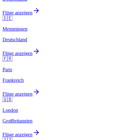
Flüge anzeigen
🇩🇪
Memmingen
Deutschland
Flüge anzeigen
🇫🇷
Paris
Frankreich
Flüge anzeigen
🇬🇧
London
Großbritannien
Flüge anzeigen