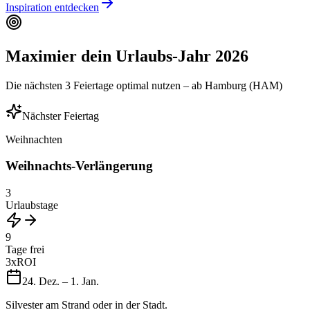
Inspiration entdecken
Maximier dein Urlaubs-Jahr 2026
Die nächsten 3 Feiertage optimal nutzen – ab Hamburg (HAM)
Nächster Feiertag
Weihnachten
Weihnachts-Verlängerung
3
Urlaubstage
9
Tage frei
3x
ROI
24. Dez.
–
1. Jan.
Silvester am Strand oder in der Stadt.