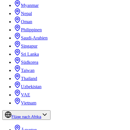
Myanmar
Nepal
Oman
Philippinen
Saudi-Arabien
Singapur
Sri Lanka
Südkorea
Taiwan
Thailand
Uzbekistan
VAE
Vietnam
Flüge nach Afrika
Ägypten