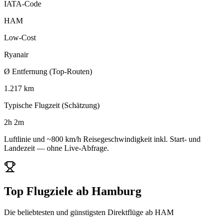
IATA-Code
HAM
Low-Cost
Ryanair
Ø Entfernung (Top-Routen)
1.217 km
Typische Flugzeit (Schätzung)
2h 2m
Luftlinie und ~800 km/h Reisegeschwindigkeit inkl. Start- und
Landezeit — ohne Live-Abfrage.
Top Flugziele ab Hamburg
Die beliebtesten und günstigsten Direktflüge ab HAM