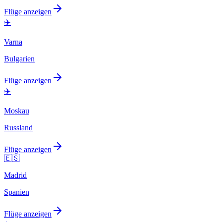
Flüge anzeigen
✈️
Varna
Bulgarien
Flüge anzeigen
✈️
Moskau
Russland
Flüge anzeigen
🇪🇸
Madrid
Spanien
Flüge anzeigen