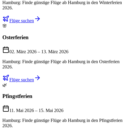
Hamburg: Finde günstige Flüge ab Hamburg in den Winterferien
2026.
Flüge suchen
🌸
Osterferien
02. März 2026
–
13. März 2026
Hamburg: Finde günstige Flüge ab Hamburg in den Osterferien
2026.
Flüge suchen
🌿
Pfingstferien
11. Mai 2026
–
15. Mai 2026
Hamburg: Finde günstige Flüge ab Hamburg in den Pfingstferien
2026.