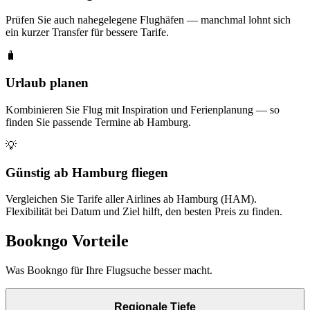
Prüfen Sie auch nahegelegene Flughäfen — manchmal lohnt sich
ein kurzer Transfer für bessere Tarife.
🧳
Urlaub planen
Kombinieren Sie Flug mit Inspiration und Ferienplanung — so
finden Sie passende Termine ab Hamburg.
💡
Günstig ab Hamburg fliegen
Vergleichen Sie Tarife aller Airlines ab Hamburg (HAM).
Flexibilität bei Datum und Ziel hilft, den besten Preis zu finden.
Bookngo Vorteile
Was Bookngo für Ihre Flugsuche besser macht.
Regionale Tiefe