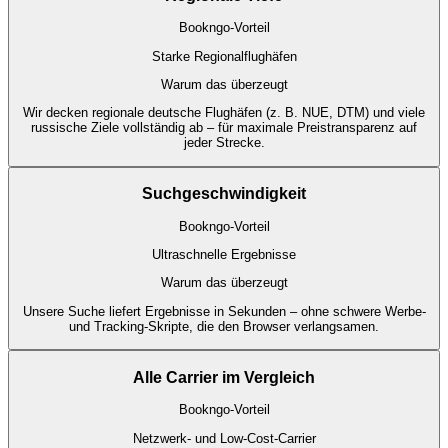
Bookngo-Vorteil
Starke Regionalflughäfen
Warum das überzeugt
Wir decken regionale deutsche Flughäfen (z. B. NUE, DTM) und viele
russische Ziele vollständig ab – für maximale Preistransparenz auf
jeder Strecke.
Suchgeschwindigkeit
Bookngo-Vorteil
Ultraschnelle Ergebnisse
Warum das überzeugt
Unsere Suche liefert Ergebnisse in Sekunden – ohne schwere Werbe-
und Tracking-Skripte, die den Browser verlangsamen.
Alle Carrier im Vergleich
Bookngo-Vorteil
Netzwerk- und Low-Cost-Carrier