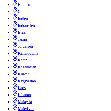
Bahrain
China
Indien
Indonesien
Israel
Japan
Jordanien
Kambodscha
Katar
Kazakhstan
Kuwait
Kyrgyzstan
Laos
Libanon
Malaysia
Malediven