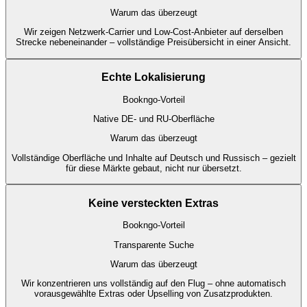
Warum das überzeugt
Wir zeigen Netzwerk-Carrier und Low-Cost-Anbieter auf derselben
Strecke nebeneinander – vollständige Preisübersicht in einer Ansicht.
Echte Lokalisierung
Bookngo-Vorteil
Native DE- und RU-Oberfläche
Warum das überzeugt
Vollständige Oberfläche und Inhalte auf Deutsch und Russisch – gezielt
für diese Märkte gebaut, nicht nur übersetzt.
Keine versteckten Extras
Bookngo-Vorteil
Transparente Suche
Warum das überzeugt
Wir konzentrieren uns vollständig auf den Flug – ohne automatisch
vorausgewählte Extras oder Upselling von Zusatzprodukten.