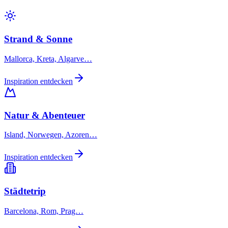
Strand & Sonne
Mallorca, Kreta, Algarve…
Inspiration entdecken
Natur & Abenteuer
Island, Norwegen, Azoren…
Inspiration entdecken
Städtetrip
Barcelona, Rom, Prag…