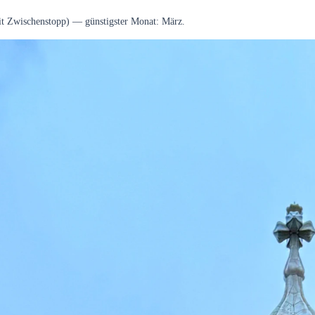
it Zwischenstopp) — günstigster Monat: März.