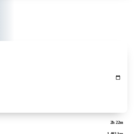
Preise prüfen ↻
2h 22m
1.492 km