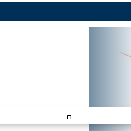
HAM
FMM
htzeit —
g günstigster Tag
HINFLUG
RÜCKFLUG