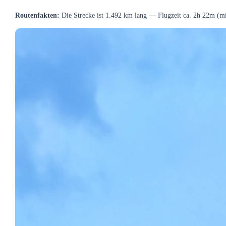
Routenfakten:
Die Strecke ist 1.492 km lang — Flugzeit ca. 2h 22m (m