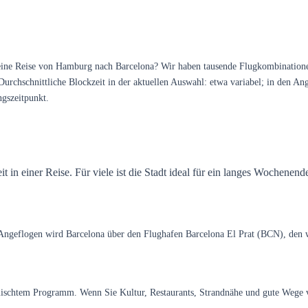
ne Reise von Hamburg nach Barcelona? Wir haben tausende Flugkombinationen a
chschnittliche Blockzeit in der aktuellen Auswahl: etwa variabel; in den Angeb
ngszeitpunkt.
it in einer Reise. Für viele ist die Stadt ideal für ein langes Wochenen
Angeflogen wird Barcelona über den Flughafen Barcelona El Prat (BCN), den 
emischtem Programm. Wenn Sie Kultur, Restaurants, Strandnähe und gute Wege v