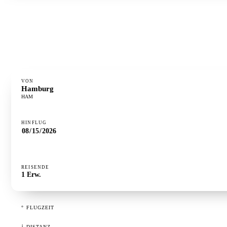
°
FLUGZEIT
2h 22m
⋮
DISTANZ
1.492 km
·
GÜNSTIGSTER TAG
Dienstag
VON
Hamburg
HAM
HINFLUG
REISENDE
1
Erw.
°
FLUGZEIT
⋮
DISTANZ