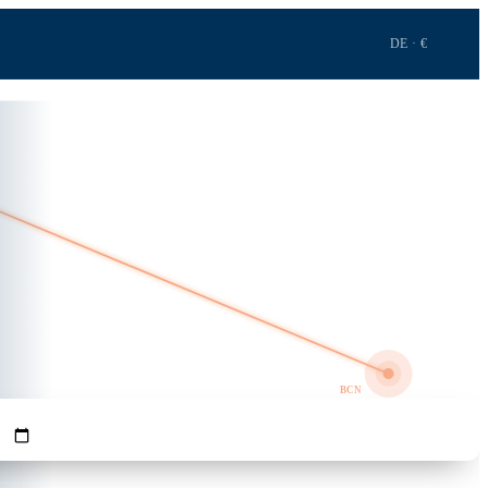
DE · €
2h 22m · 1.492 km
GRO
BCN
REISENDE
Flüge suchen →
1
Erw.