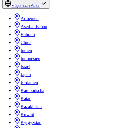
Flüge nach Asien
Armenien
Aserbaidschan
Bahrain
China
Indien
Indonesien
Israel
Japan
Jordanien
Kambodscha
Katar
Kazakhstan
Kuwait
Kyrgyzstan