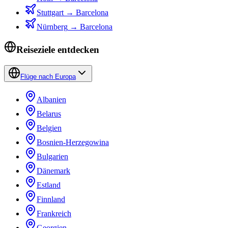
Stuttgart
→
Barcelona
Nürnberg
→
Barcelona
Reiseziele entdecken
Flüge nach Europa
Albanien
Belarus
Belgien
Bosnien-Herzegowina
Bulgarien
Dänemark
Estland
Finnland
Frankreich
Georgien