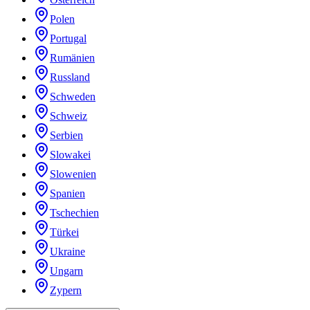
Polen
Portugal
Rumänien
Russland
Schweden
Schweiz
Serbien
Slowakei
Slowenien
Spanien
Tschechien
Türkei
Ukraine
Ungarn
Zypern