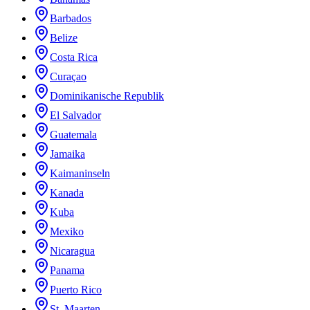
Barbados
Belize
Costa Rica
Curaçao
Dominikanische Republik
El Salvador
Guatemala
Jamaika
Kaimaninseln
Kanada
Kuba
Mexiko
Nicaragua
Panama
Puerto Rico
St. Maarten