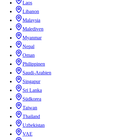
Laos
Libanon
Malaysia
Malediven
Myanmar
Nepal
Oman
Philippinen
Saudi-Arabien
Singapur
Sri Lanka
Südkorea
Taiwan
Thailand
Uzbekistan
VAE