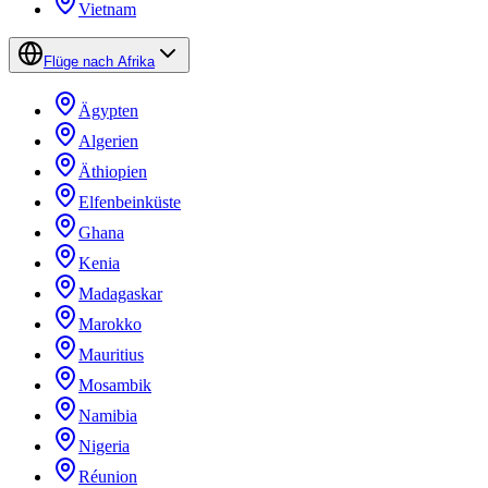
Vietnam
Flüge nach Afrika
Ägypten
Algerien
Äthiopien
Elfenbeinküste
Ghana
Kenia
Madagaskar
Marokko
Mauritius
Mosambik
Namibia
Nigeria
Réunion