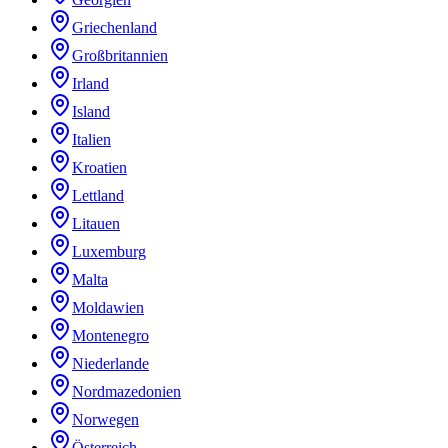
Griechenland
Großbritannien
Irland
Island
Italien
Kroatien
Lettland
Litauen
Luxemburg
Malta
Moldawien
Montenegro
Niederlande
Nordmazedonien
Norwegen
Österreich