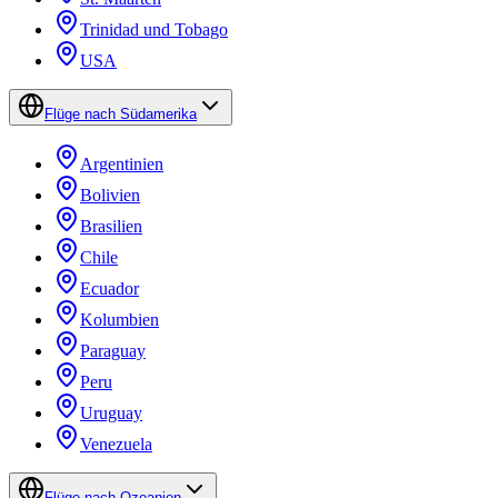
Trinidad und Tobago
USA
Flüge nach Südamerika
Argentinien
Bolivien
Brasilien
Chile
Ecuador
Kolumbien
Paraguay
Peru
Uruguay
Venezuela
Flüge nach Ozeanien