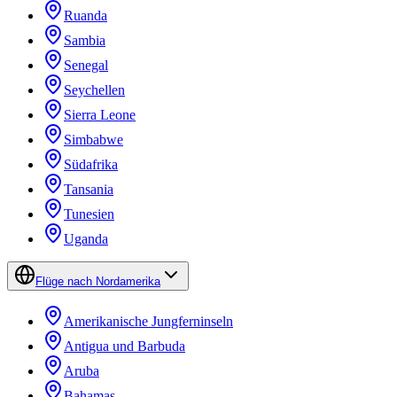
Ruanda
Sambia
Senegal
Seychellen
Sierra Leone
Simbabwe
Südafrika
Tansania
Tunesien
Uganda
Flüge nach Nordamerika
Amerikanische Jungferninseln
Antigua und Barbuda
Aruba
Bahamas