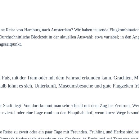
e Reise von Hamburg nach Amsterdam? Wir haben tausende Flugkombinationen a
chschnittliche Blockzeit in der aktuellen Auswahl: etwa variabel; in den Angeb
ngszeitpunkt.
 zu Fuß, mit der Tram oder mit dem Fahrrad erkunden kann. Grachten, Mu
eshalb lohnt es sich, Unterkunft, Museumsbesuche und gute Flugzeiten fr
r Stadt liegt. Von dort kommt man sehr schnell mit dem Zug ins Zentrum. We
umsviertel oder eine Lage rund um den Hauptbahnhof, wenn kurze Wege besonde
ne Reise zu zweit oder ein paar Tage mit Freunden. Frühling und Herbst sind 