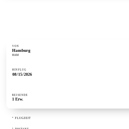
°
FLUGZEIT
0h 58m
⋮
DISTANZ
379 km
·
GÜNSTIGSTER TAG
Dienstag
VON
Hamburg
HAM
HINFLUG
REISENDE
1
Erw.
°
FLUGZEIT
⋮
DISTANZ