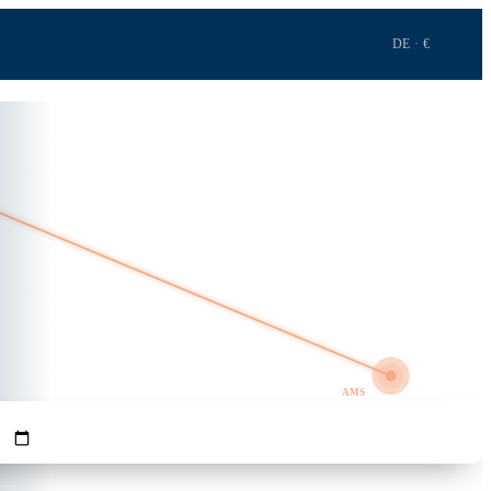
DE · €
0h 58m · 379 km
GRO
AMS
REISENDE
Flüge suchen →
1
Erw.