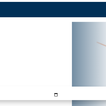
HAM
FMM
chtzeit —
g günstigster Tag
HINFLUG
RÜCKFLUG