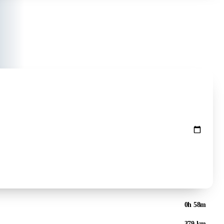
Preise prüfen ↻
0h 58m
379 km