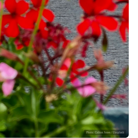
Photo:
Colton Jones
/ Unsplash