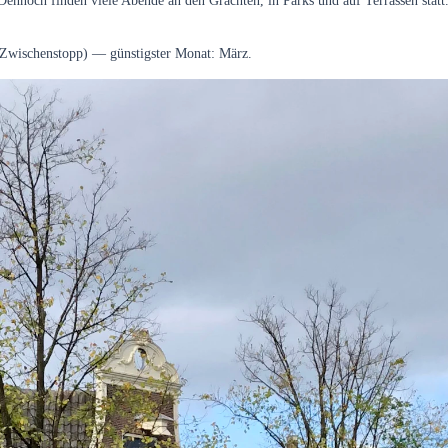
ennoch finden viele Abende an den Grachten, in Parks und auf Terrassen statt
 Zwischenstopp) — günstigster Monat: März.