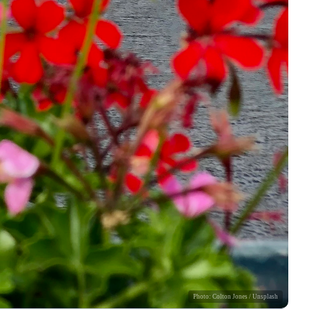
Photo:
Colton Jones
/ Unsplash