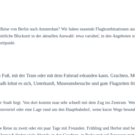
Reise von Berlin nach Amsterdam? Wir haben tausende Flugkombinationen analy
liche Blockzeit in der aktuellen Auswahl: etwa variabel; in den Angeboten sin
eitpunkt.
 zu Fuß, mit der Tram oder mit dem Fahrrad erkunden kann. Grachten, Mu
eshalb lohnt es sich, Unterkunft, Museumsbesuche und gute Flugzeiten fr
r Stadt liegt. Von dort kommt man sehr schnell mit dem Zug ins Zentrum. We
umsviertel oder eine Lage rund um den Hauptbahnhof, wenn kurze Wege besonde
ne Reise zu zweit oder ein paar Tage mit Freunden. Frühling und Herbst sind 