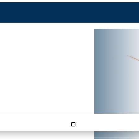
BER
FMM
zeit —
r Dresden.
g günstigster Tag
HINFLUG
RÜCKFLUG