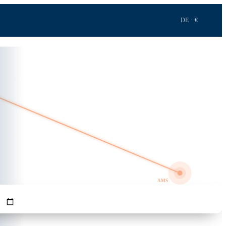
DE · €
1h 15m · 593 km
GRO
AMS
REISENDE
Flüge suchen →
1
Erw.