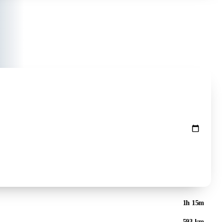
Preise prüfen ↻
1h 15m
593 km