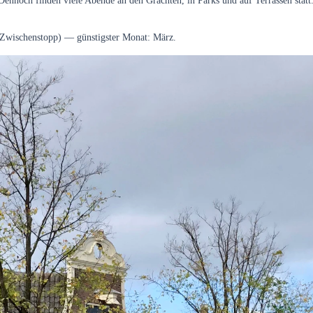
ennoch finden viele Abende an den Grachten, in Parks und auf Terrassen statt
 Zwischenstopp) — günstigster Monat: März.