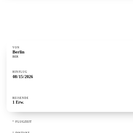
°
FLUGZEIT
1h 15m
⋮
DISTANZ
593 km
·
GÜNSTIGSTER TAG
Dienstag
VON
Berlin
BER
HINFLUG
REISENDE
1
Erw.
°
FLUGZEIT
⋮
DISTANZ