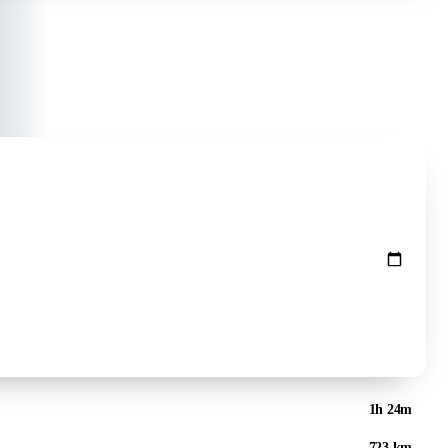
Preise prüfen ↻
1h 24m
723 km