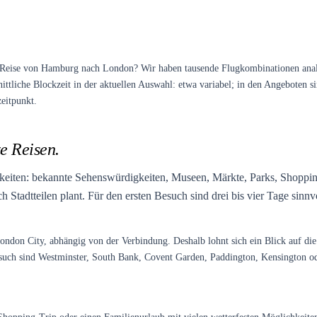
eise von Hamburg nach London? Wir haben tausende Flugkombinationen analysi
liche Blockzeit in der aktuellen Auswahl: etwa variabel; in den Angeboten sin
eitpunkt.
ze Reisen.
chkeiten: bekannte Sehenswürdigkeiten, Museen, Märkte, Parks, Shopping,
h Stadtteilen plant. Für den ersten Besuch sind drei bis vier Tage sinnv
don City, abhängig von der Verbindung. Deshalb lohnt sich ein Blick auf die A
such sind Westminster, South Bank, Covent Garden, Paddington, Kensington ode