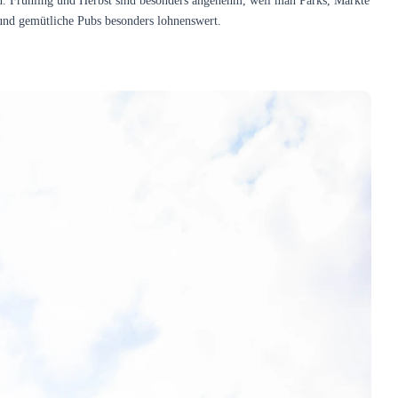
en. Frühling und Herbst sind besonders angenehm, weil man Parks, Märkte
und gemütliche Pubs besonders lohnenswert.