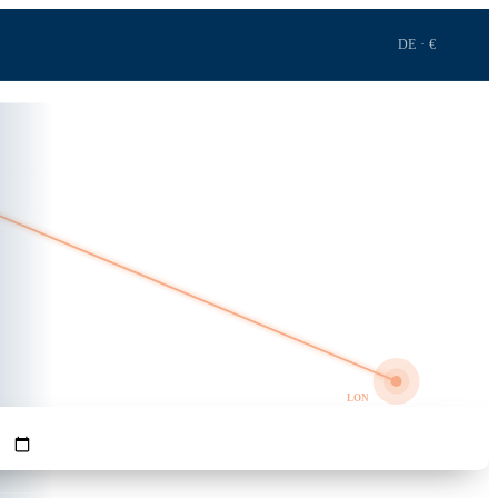
DE · €
1h 24m · 723 km
GRO
LON
REISENDE
Flüge suchen →
1
Erw.