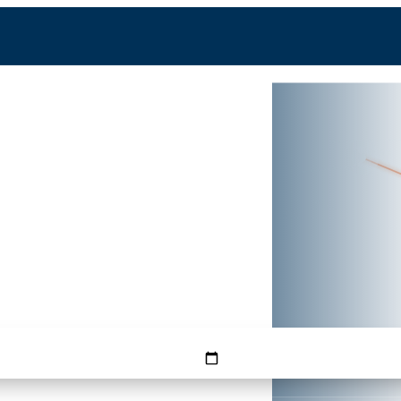
HAM
FMM
zeit —
g günstigster Tag
HINFLUG
RÜCKFLUG