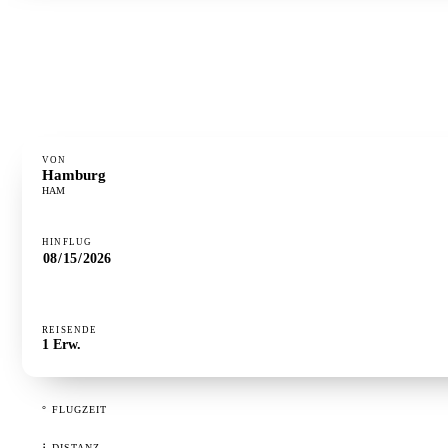
°
FLUGZEIT
1h 24m
⋮
DISTANZ
723 km
·
GÜNSTIGSTER TAG
Dienstag
VON
Hamburg
HAM
HINFLUG
REISENDE
1
Erw.
°
FLUGZEIT
⋮
DISTANZ