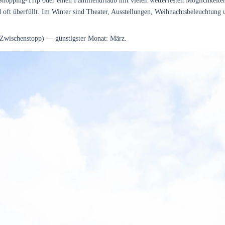
 Shopping-Trip oder einen Familienurlaub mit vielen wetterfesten Möglichkeit
oft überfüllt. Im Winter sind Theater, Ausstellungen, Weihnachtsbeleuchtung 
 Zwischenstopp) — günstigster Monat: März.