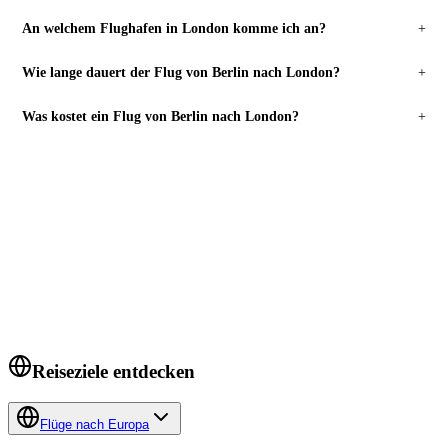
An welchem Flughafen in London komme ich an?
+
Wie lange dauert der Flug von Berlin nach London?
+
Was kostet ein Flug von Berlin nach London?
+
FLÜGE SUCHEN
Bereit zu buchen?
Berlin
→
London
.
Preise prüfen →
Reiseziele entdecken
Flüge nach Europa