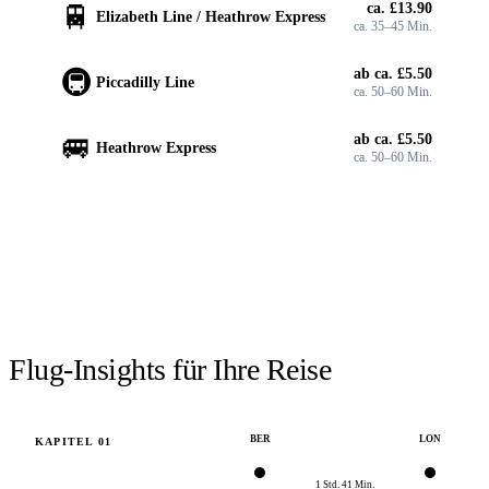
🚆
ca. £13.90
Elizabeth Line / Heathrow Express
ca. 35–45 Min.
🚇
ab ca. £5.50
Piccadilly Line
ca. 50–60 Min.
🚐
ab ca. £5.50
Heathrow Express
ca. 50–60 Min.
FLÜGE SUCHEN
Flüge
Berlin
→
London
suchen.
Verfügbarkeit prüfen →
Flug-Insights für Ihre Reise
BER
LON
KAPITEL
01
1 Std. 41 Min.