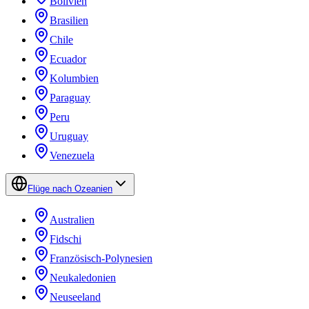
Bolivien
Brasilien
Chile
Ecuador
Kolumbien
Paraguay
Peru
Uruguay
Venezuela
Flüge nach Ozeanien
Australien
Fidschi
Französisch-Polynesien
Neukaledonien
Neuseeland