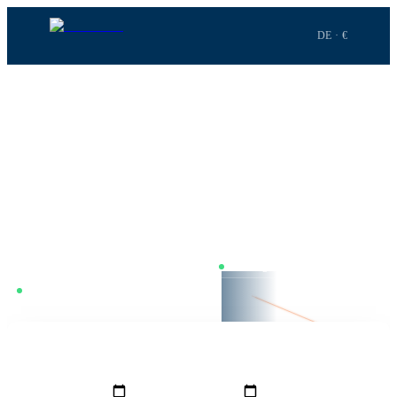
DE · €
Startseite
›
Flüge
›
Berlin
→
London
STRECKE
·
BER
→
LON
Berlin
nach
London
Berlin–London. 1h 41m Flugzeit. Wir vergleichen täglich in
Echtzeit — Dienstag ist meist am günstigsten, inkl. Alternativen wie
Leipzig oder Dresden.
Nur mit Umstieg
Preise täglich vergleichen
BOOKNGO LENS ·
Dienstag günstigster Tag
BER
1h 41m · 938 km
FMM
GRO
VON
NACH
Berlin
(
BER
)
London
(
LON
)
LON
HINFLUG
RÜCKFLUG
REISENDE
1
Erw.