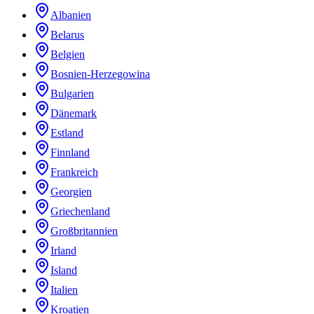
Albanien
Belarus
Belgien
Bosnien-Herzegowina
Bulgarien
Dänemark
Estland
Finnland
Frankreich
Georgien
Griechenland
Großbritannien
Irland
Island
Italien
Kroatien