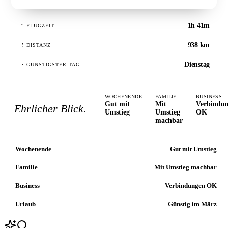
1h 41m
°
FLUGZEIT
938 km
⋮
DISTANZ
Dienstag
·
GÜNSTIGSTER TAG
WOCHENENDE
FAMILIE
BUSINESS
Gut mit
Mit
Verbindu
Ehrlicher Blick.
Umstieg
Umstieg
OK
machbar
Wochenende
Gut mit Umstieg
Familie
Mit Umstieg machbar
Business
Verbindungen OK
Urlaub
Günstig im März