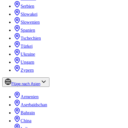
Serbien
Slowakei
Slowenien
Spanien
Tschechien
Türkei
Ukraine
Ungarn
Zypern
Flüge nach Asien
Armenien
Aserbaidschan
Bahrain
China