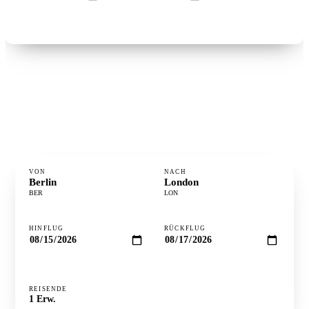
Flüge suchen →
°
FLUGZEIT
1h 41m
⋮
DISTANZ
938 km
·
GÜNSTIGSTER TAG
Dienstag
VON
NACH
Berlin
London
BER
LON
HINFLUG
RÜCKFLUG
REISENDE
Preise prüfen ↻
1
Erw.