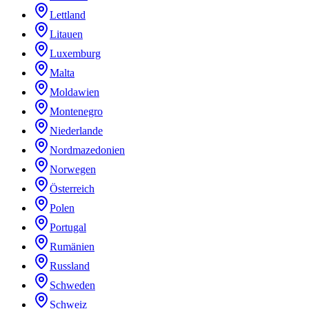
Lettland
Litauen
Luxemburg
Malta
Moldawien
Montenegro
Niederlande
Nordmazedonien
Norwegen
Österreich
Polen
Portugal
Rumänien
Russland
Schweden
Schweiz