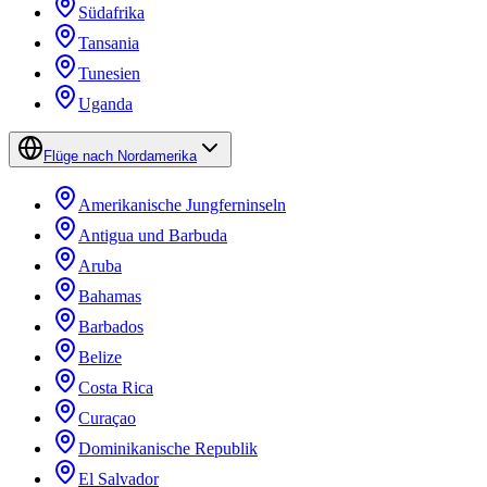
Südafrika
Tansania
Tunesien
Uganda
Flüge nach Nordamerika
Amerikanische Jungferninseln
Antigua und Barbuda
Aruba
Bahamas
Barbados
Belize
Costa Rica
Curaçao
Dominikanische Republik
El Salvador