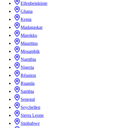
Elfenbeinküste
Ghana
Kenia
Madagaskar
Marokko
Mauritius
Mosambik
Namibia
Nigeria
Réunion
Ruanda
Sambia
Senegal
Seychellen
Sierra Leone
Simbabwe