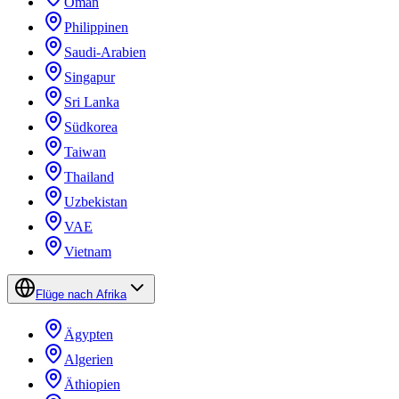
Oman
Philippinen
Saudi-Arabien
Singapur
Sri Lanka
Südkorea
Taiwan
Thailand
Uzbekistan
VAE
Vietnam
Flüge nach Afrika
Ägypten
Algerien
Äthiopien