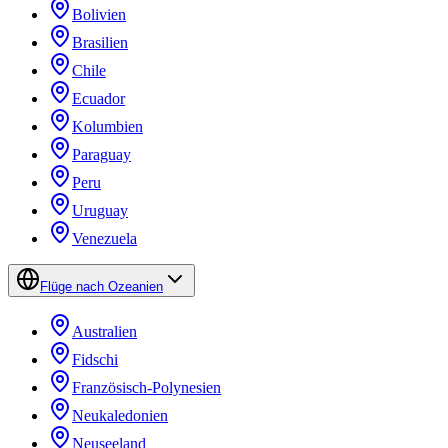
Bolivien
Brasilien
Chile
Ecuador
Kolumbien
Paraguay
Peru
Uruguay
Venezuela
Flüge nach Ozeanien
Australien
Fidschi
Französisch-Polynesien
Neukaledonien
Neuseeland