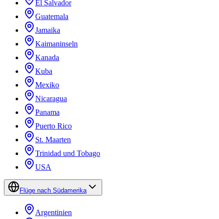
El Salvador
Guatemala
Jamaika
Kaimaninseln
Kanada
Kuba
Mexiko
Nicaragua
Panama
Puerto Rico
St. Maarten
Trinidad und Tobago
USA
Flüge nach Südamerika
Argentinien