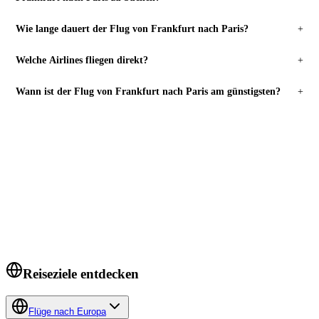
Wie lange dauert der Flug von Frankfurt nach Paris?
+
Welche Airlines fliegen direkt?
+
Wann ist der Flug von Frankfurt nach Paris am günstigsten?
+
FLÜGE SUCHEN
Bereit zu buchen?
Frankfurt
→
Paris
.
Preise prüfen →
Reiseziele entdecken
Flüge nach Europa