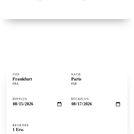
Flüge suchen →
°
FLUGZEIT
1h 5m
⋮
DISTANZ
468 km
·
GÜNSTIGSTER TAG
Dienstag
VON
NACH
Frankfurt
Paris
FRA
PAR
HINFLUG
RÜCKFLUG
REISENDE
Preise prüfen ↻
1
Erw.