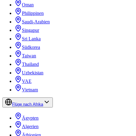
Oman
Philippinen
Saudi-Arabien
Singapur
Sri Lanka
Südkorea
Taiwan
Thailand
Uzbekistan
VAE
Vietnam
Flüge nach Afrika
Ägypten
Algerien
Äthiopien