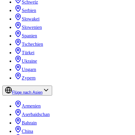
Schweiz
Serbien
Slowakei
Slowenien
Spanien
Tschechien
Türkei
Ukraine
Ungarn
Zypern
Flüge nach Asien
Armenien
Aserbaidschan
Bahrain
China