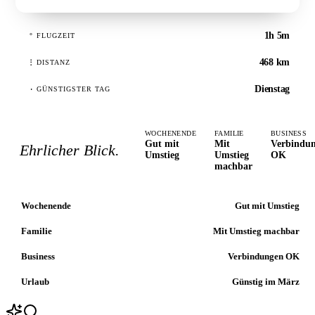
1h 5m
°
FLUGZEIT
468 km
⋮
DISTANZ
Dienstag
·
GÜNSTIGSTER TAG
WOCHENENDE
FAMILIE
BUSINESS
Gut mit
Mit
Verbindu
Ehrlicher Blick.
Umstieg
Umstieg
OK
machbar
Wochenende
Gut mit Umstieg
Familie
Mit Umstieg machbar
Business
Verbindungen OK
Urlaub
Günstig im März