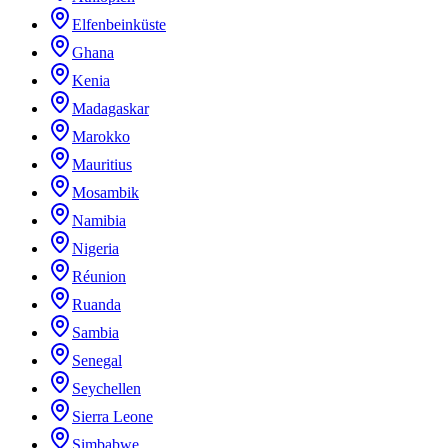
Elfenbeinküste
Ghana
Kenia
Madagaskar
Marokko
Mauritius
Mosambik
Namibia
Nigeria
Réunion
Ruanda
Sambia
Senegal
Seychellen
Sierra Leone
Simbabwe