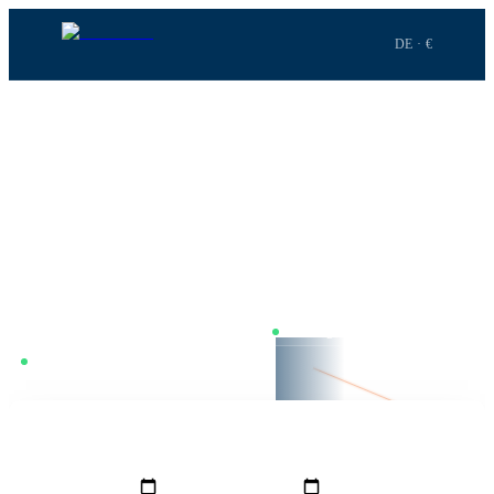
DE · €
Startseite
›
Flüge
›
Frankfurt
→
Paris
STRECKE
·
FRA
→
PAR
Frankfurt
nach
Paris
Frankfurt–Paris. 1h 5m Flugzeit. Wir vergleichen täglich in Echtzeit
— Dienstag ist meist am günstigsten, inkl. Alternativen wie Stuttgart
oder Düsseldorf.
Nur mit Umstieg
Preise täglich vergleichen
BOOKNGO LENS ·
Dienstag günstigster Tag
FRA
1h 5m · 468 km
FMM
GRO
VON
NACH
Frankfurt
(
FRA
)
Paris
(
PAR
)
PAR
HINFLUG
RÜCKFLUG
REISENDE
1
Erw.