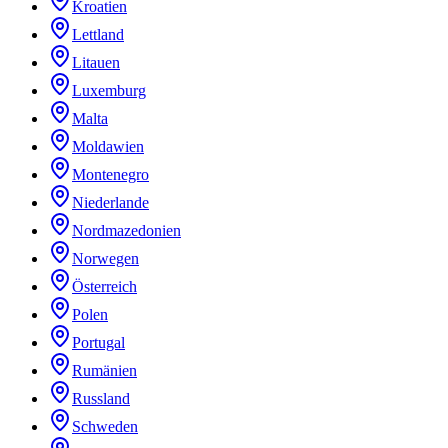
Kroatien
Lettland
Litauen
Luxemburg
Malta
Moldawien
Montenegro
Niederlande
Nordmazedonien
Norwegen
Österreich
Polen
Portugal
Rumänien
Russland
Schweden