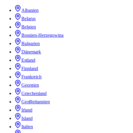
Albanien
Belarus
Belgien
Bosnien-Herzegowina
Bulgarien
Dänemark
Estland
Finnland
Frankreich
Georgien
Griechenland
Großbritannien
Irland
Island
Italien