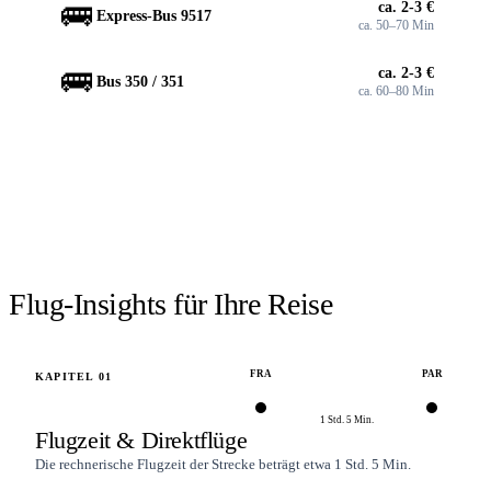
🚌
ca. 2-3 €
Express-Bus 9517
ca. 50–70 Min
🚌
ca. 2-3 €
Bus 350 / 351
ca. 60–80 Min
FLÜGE SUCHEN
Flüge
Frankfurt
→
Paris
suchen.
Verfügbarkeit prüfen →
Flug-Insights für Ihre Reise
FRA
PAR
KAPITEL
01
1 Std. 5 Min.
Flugzeit & Direktflüge
Die rechnerische Flugzeit der Strecke beträgt etwa 1 Std. 5 Min.