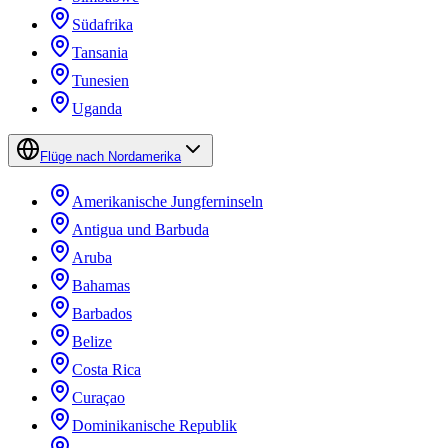
Südafrika
Tansania
Tunesien
Uganda
Flüge nach Nordamerika
Amerikanische Jungferninseln
Antigua und Barbuda
Aruba
Bahamas
Barbados
Belize
Costa Rica
Curaçao
Dominikanische Republik