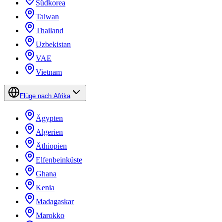
Südkorea
Taiwan
Thailand
Uzbekistan
VAE
Vietnam
Flüge nach Afrika
Ägypten
Algerien
Äthiopien
Elfenbeinküste
Ghana
Kenia
Madagaskar
Marokko