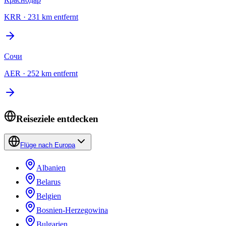
KRR
·
231 km entfernt
Сочи
AER
·
252 km entfernt
Reiseziele entdecken
Flüge nach Europa
Albanien
Belarus
Belgien
Bosnien-Herzegowina
Bulgarien