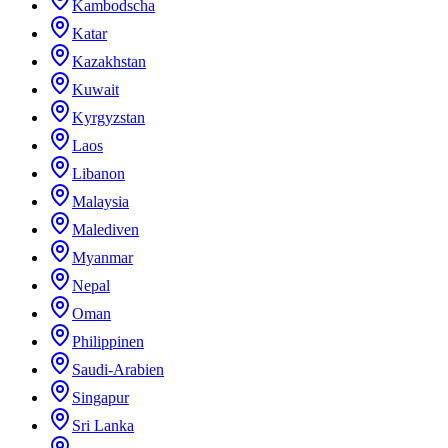
Kambodscha
Katar
Kazakhstan
Kuwait
Kyrgyzstan
Laos
Libanon
Malaysia
Malediven
Myanmar
Nepal
Oman
Philippinen
Saudi-Arabien
Singapur
Sri Lanka