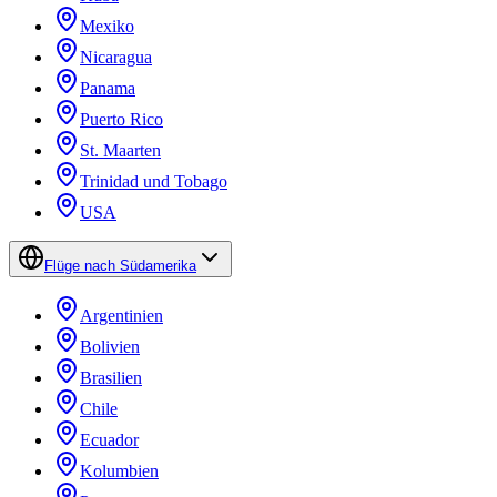
Mexiko
Nicaragua
Panama
Puerto Rico
St. Maarten
Trinidad und Tobago
USA
Flüge nach Südamerika
Argentinien
Bolivien
Brasilien
Chile
Ecuador
Kolumbien