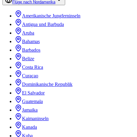
Flüge nach Nordamerika
Amerikanische Jungferninseln
Antigua und Barbuda
Aruba
Bahamas
Barbados
Belize
Costa Rica
Curaçao
Dominikanische Republik
El Salvador
Guatemala
Jamaika
Kaimaninseln
Kanada
Kuba