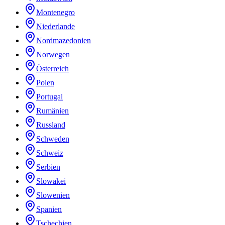
Montenegro
Niederlande
Nordmazedonien
Norwegen
Österreich
Polen
Portugal
Rumänien
Russland
Schweden
Schweiz
Serbien
Slowakei
Slowenien
Spanien
Tschechien