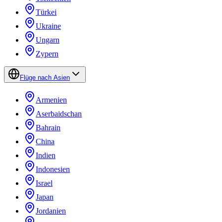
Türkei
Ukraine
Ungarn
Zypern
Flüge nach Asien
Armenien
Aserbaidschan
Bahrain
China
Indien
Indonesien
Israel
Japan
Jordanien