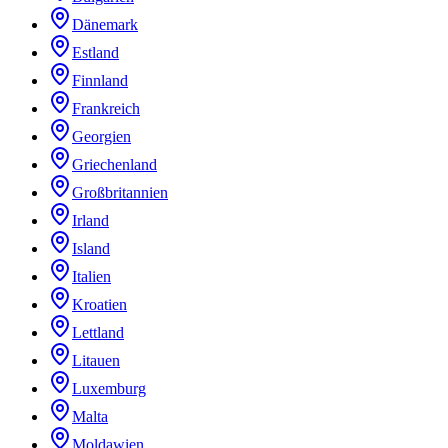
Dänemark
Estland
Finnland
Frankreich
Georgien
Griechenland
Großbritannien
Irland
Island
Italien
Kroatien
Lettland
Litauen
Luxemburg
Malta
Moldawien