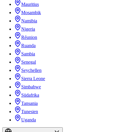
Mauritius
Mosambik
Namibia
Nigeria
Réunion
Ruanda
Sambia
Senegal
Seychellen
Sierra Leone
Simbabwe
Südafrika
Tansania
Tunesien
Uganda