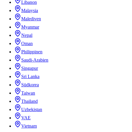
Libanon
Malaysia
Malediven
Myanmar
Nepal
Oman
Philippinen
Saudi-Arabien
Singapur
Sri Lanka
Südkorea
Taiwan
Thailand
Uzbekistan
VAE
Vietnam