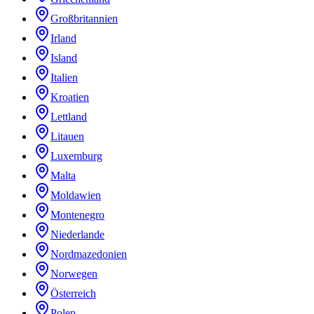
Großbritannien
Irland
Island
Italien
Kroatien
Lettland
Litauen
Luxemburg
Malta
Moldawien
Montenegro
Niederlande
Nordmazedonien
Norwegen
Österreich
Polen