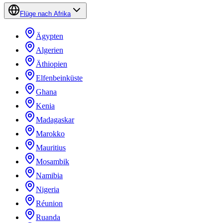
Flüge nach Afrika
Ägypten
Algerien
Äthiopien
Elfenbeinküste
Ghana
Kenia
Madagaskar
Marokko
Mauritius
Mosambik
Namibia
Nigeria
Réunion
Ruanda