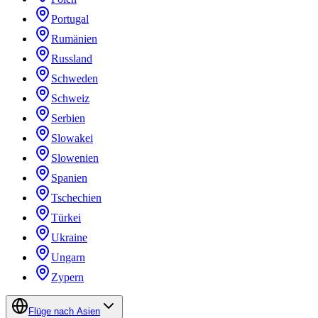
Portugal
Rumänien
Russland
Schweden
Schweiz
Serbien
Slowakei
Slowenien
Spanien
Tschechien
Türkei
Ukraine
Ungarn
Zypern
Flüge nach Asien