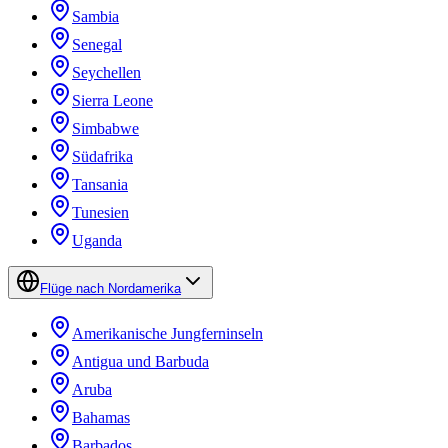
Sambia
Senegal
Seychellen
Sierra Leone
Simbabwe
Südafrika
Tansania
Tunesien
Uganda
Flüge nach Nordamerika
Amerikanische Jungferninseln
Antigua und Barbuda
Aruba
Bahamas
Barbados