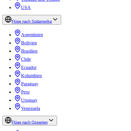
USA
Flüge nach Südamerika
Argentinien
Bolivien
Brasilien
Chile
Ecuador
Kolumbien
Paraguay
Peru
Uruguay
Venezuela
Flüge nach Ozeanien