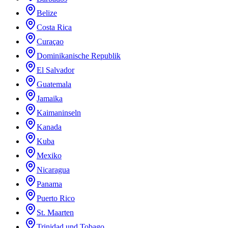
Belize
Costa Rica
Curaçao
Dominikanische Republik
El Salvador
Guatemala
Jamaika
Kaimaninseln
Kanada
Kuba
Mexiko
Nicaragua
Panama
Puerto Rico
St. Maarten
Trinidad und Tobago