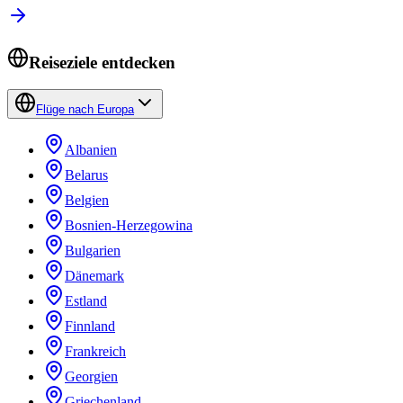
Reiseziele entdecken
Flüge nach Europa
Albanien
Belarus
Belgien
Bosnien-Herzegowina
Bulgarien
Dänemark
Estland
Finnland
Frankreich
Georgien
Griechenland