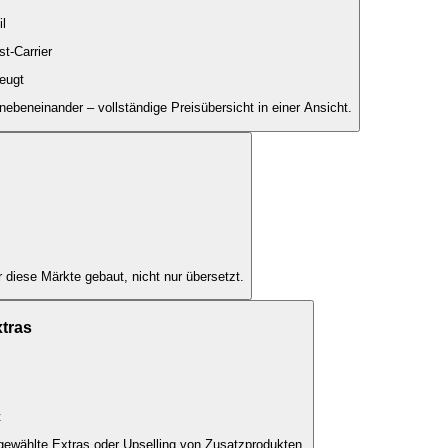
l
t-Carrier
eugt
ebeneinander – vollständige Preisübersicht in einer Ansicht.
 diese Märkte gebaut, nicht nur übersetzt.
xtras
t
gewählte Extras oder Upselling von Zusatzprodukten.