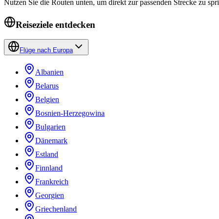
Nutzen Sie die Routen unten, um direkt zur passenden Strecke zu sp
Reiseziele entdecken
Flüge nach Europa
Albanien
Belarus
Belgien
Bosnien-Herzegowina
Bulgarien
Dänemark
Estland
Finnland
Frankreich
Georgien
Griechenland