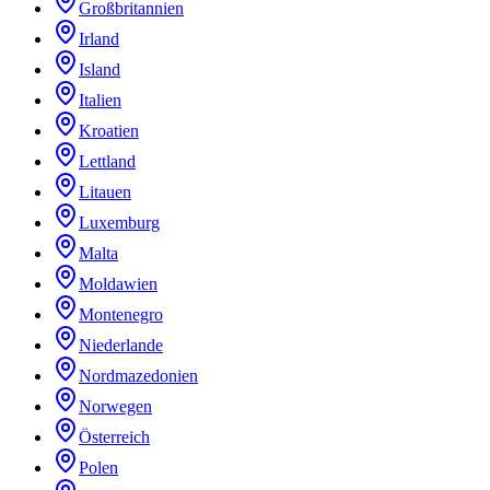
Großbritannien
Irland
Island
Italien
Kroatien
Lettland
Litauen
Luxemburg
Malta
Moldawien
Montenegro
Niederlande
Nordmazedonien
Norwegen
Österreich
Polen