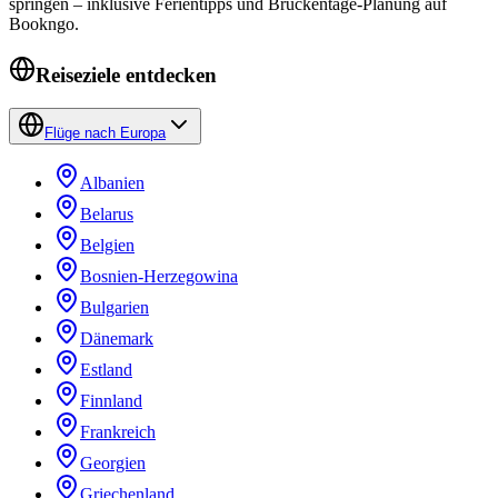
springen – inklusive Ferientipps und Brückentage-Planung auf
Bookngo.
Reiseziele entdecken
Flüge nach Europa
Albanien
Belarus
Belgien
Bosnien-Herzegowina
Bulgarien
Dänemark
Estland
Finnland
Frankreich
Georgien
Griechenland