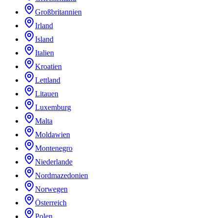
Großbritannien
Irland
Island
Italien
Kroatien
Lettland
Litauen
Luxemburg
Malta
Moldawien
Montenegro
Niederlande
Nordmazedonien
Norwegen
Österreich
Polen