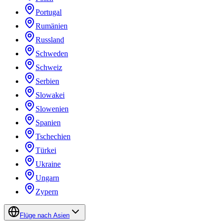
Portugal
Rumänien
Russland
Schweden
Schweiz
Serbien
Slowakei
Slowenien
Spanien
Tschechien
Türkei
Ukraine
Ungarn
Zypern
Flüge nach Asien