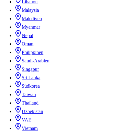
Libanon
Malaysia
Malediven
Myanmar
Nepal
Oman
Philippinen
Saudi-Arabien
Singapur
Sri Lanka
Südkorea
Taiwan
Thailand
Uzbekistan
VAE
Vietnam