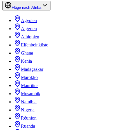
Flüge nach Afrika
Ägypten
Algerien
Äthiopien
Elfenbeinküste
Ghana
Kenia
Madagaskar
Marokko
Mauritius
Mosambik
Namibia
Nigeria
Réunion
Ruanda