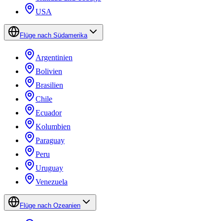
USA
Flüge nach Südamerika
Argentinien
Bolivien
Brasilien
Chile
Ecuador
Kolumbien
Paraguay
Peru
Uruguay
Venezuela
Flüge nach Ozeanien