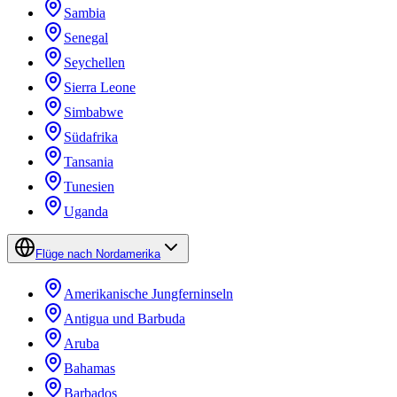
Sambia
Senegal
Seychellen
Sierra Leone
Simbabwe
Südafrika
Tansania
Tunesien
Uganda
Flüge nach Nordamerika
Amerikanische Jungferninseln
Antigua und Barbuda
Aruba
Bahamas
Barbados