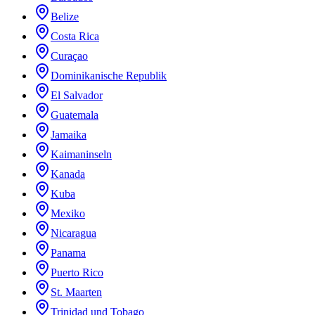
Belize
Costa Rica
Curaçao
Dominikanische Republik
El Salvador
Guatemala
Jamaika
Kaimaninseln
Kanada
Kuba
Mexiko
Nicaragua
Panama
Puerto Rico
St. Maarten
Trinidad und Tobago