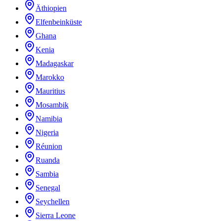
Äthiopien
Elfenbeinküste
Ghana
Kenia
Madagaskar
Marokko
Mauritius
Mosambik
Namibia
Nigeria
Réunion
Ruanda
Sambia
Senegal
Seychellen
Sierra Leone