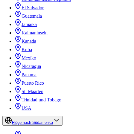
El Salvador
Guatemala
Jamaika
Kaimaninseln
Kanada
Kuba
Mexiko
Nicaragua
Panama
Puerto Rico
St. Maarten
Trinidad und Tobago
USA
Flüge nach Südamerika