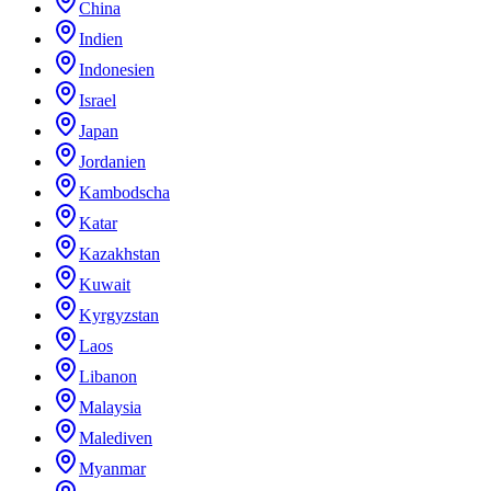
China
Indien
Indonesien
Israel
Japan
Jordanien
Kambodscha
Katar
Kazakhstan
Kuwait
Kyrgyzstan
Laos
Libanon
Malaysia
Malediven
Myanmar