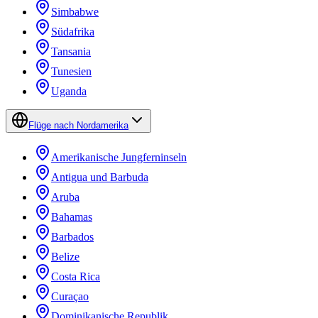
Simbabwe
Südafrika
Tansania
Tunesien
Uganda
Flüge nach Nordamerika
Amerikanische Jungferninseln
Antigua und Barbuda
Aruba
Bahamas
Barbados
Belize
Costa Rica
Curaçao
Dominikanische Republik