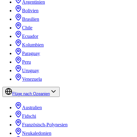
Argentinien
Bolivien
Brasilien
Chile
Ecuador
Kolumbien
Paraguay
Peru
Uruguay
Venezuela
Flüge nach Ozeanien
Australien
Fidschi
Französisch-Polynesien
Neukaledonien