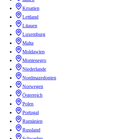
Kroatien
Lettland
Litauen
Luxemburg
Malta
Moldawien
Montenegro
Niederlande
Nordmazedonien
Norwegen
Österreich
Polen
Portugal
Rumänien
Russland
Schweden