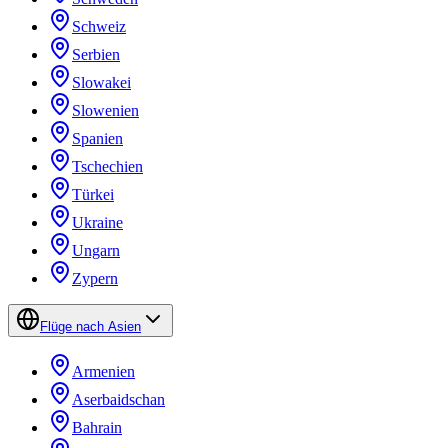
Schweiz
Serbien
Slowakei
Slowenien
Spanien
Tschechien
Türkei
Ukraine
Ungarn
Zypern
Flüge nach Asien
Armenien
Aserbaidschan
Bahrain