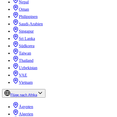
Nepal
Oman
Philippinen
Saudi-Arabien
Singapur
Sri Lanka
Südkorea
Taiwan
Thailand
Uzbekistan
VAE
Vietnam
Flüge nach Afrika
Ägypten
Algerien