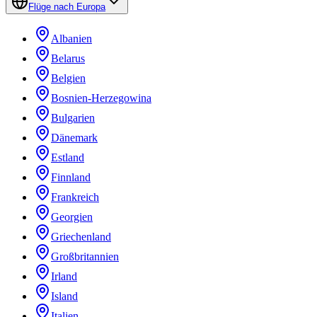
Flüge nach Europa
Albanien
Belarus
Belgien
Bosnien-Herzegowina
Bulgarien
Dänemark
Estland
Finnland
Frankreich
Georgien
Griechenland
Großbritannien
Irland
Island
Italien