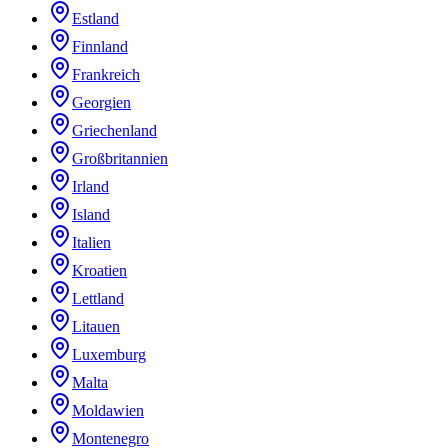
Estland
Finnland
Frankreich
Georgien
Griechenland
Großbritannien
Irland
Island
Italien
Kroatien
Lettland
Litauen
Luxemburg
Malta
Moldawien
Montenegro