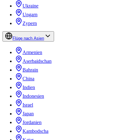
Ukraine
Ungarn
Zypern
Flüge nach Asien
Armenien
Aserbaidschan
Bahrain
China
Indien
Indonesien
Israel
Japan
Jordanien
Kambodscha
Katar