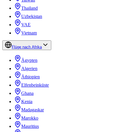
Thailand
Uzbekistan
VAE
Vietnam
Flüge nach Afrika
Ägypten
Algerien
Äthiopien
Elfenbeinküste
Ghana
Kenia
Madagaskar
Marokko
Mauritius