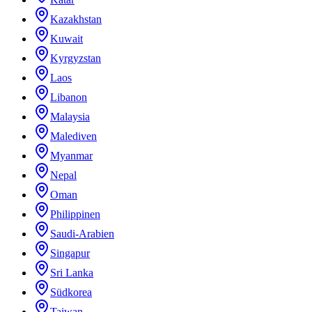
Kazakhstan
Kuwait
Kyrgyzstan
Laos
Libanon
Malaysia
Malediven
Myanmar
Nepal
Oman
Philippinen
Saudi-Arabien
Singapur
Sri Lanka
Südkorea
Taiwan