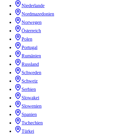
Niederlande
Nordmazedonien
Norwegen
Österreich
Polen
Portugal
Rumänien
Russland
Schweden
Schweiz
Serbien
Slowakei
Slowenien
Spanien
Tschechien
Türkei