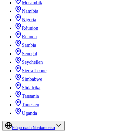
Mosambik
Namibia
Nigeria
Réunion
Ruanda
Sambia
Senegal
Seychellen
Sierra Leone
Simbabwe
Südafrika
Tansania
Tunesien
Uganda
Flüge nach Nordamerika