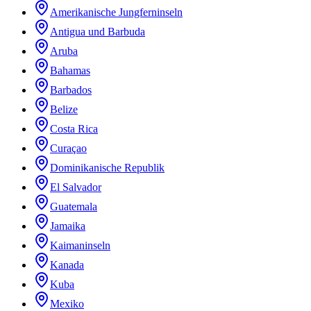
Amerikanische Jungferninseln
Antigua und Barbuda
Aruba
Bahamas
Barbados
Belize
Costa Rica
Curaçao
Dominikanische Republik
El Salvador
Guatemala
Jamaika
Kaimaninseln
Kanada
Kuba
Mexiko