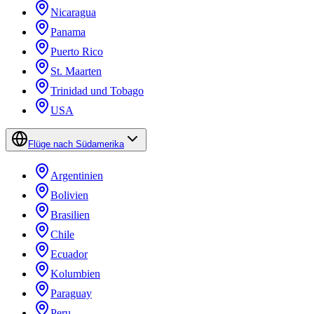
Nicaragua
Panama
Puerto Rico
St. Maarten
Trinidad und Tobago
USA
Flüge nach Südamerika
Argentinien
Bolivien
Brasilien
Chile
Ecuador
Kolumbien
Paraguay
Peru