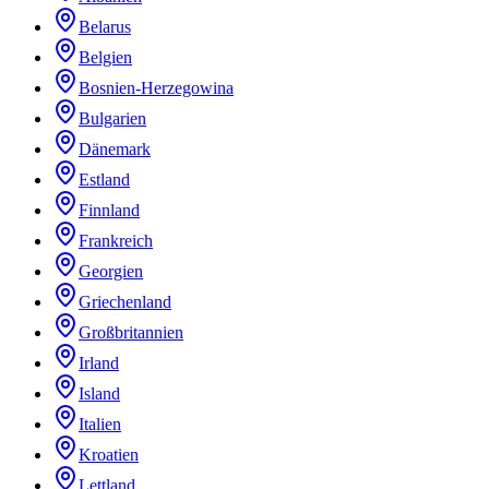
Belarus
Belgien
Bosnien-Herzegowina
Bulgarien
Dänemark
Estland
Finnland
Frankreich
Georgien
Griechenland
Großbritannien
Irland
Island
Italien
Kroatien
Lettland