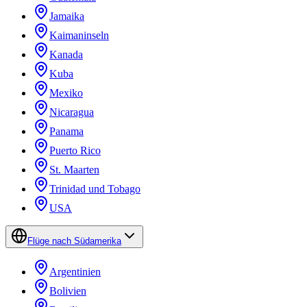
Jamaika
Kaimaninseln
Kanada
Kuba
Mexiko
Nicaragua
Panama
Puerto Rico
St. Maarten
Trinidad und Tobago
USA
Flüge nach Südamerika
Argentinien
Bolivien