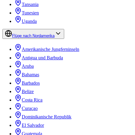
Tansania
Tunesien
Uganda
Flüge nach Nordamerika
Amerikanische Jungferninseln
Antigua und Barbuda
Aruba
Bahamas
Barbados
Belize
Costa Rica
Curaçao
Dominikanische Republik
El Salvador
Guatemala