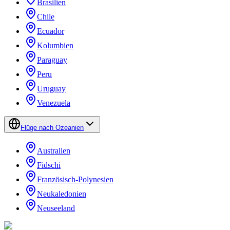
Brasilien
Chile
Ecuador
Kolumbien
Paraguay
Peru
Uruguay
Venezuela
Flüge nach Ozeanien
Australien
Fidschi
Französisch-Polynesien
Neukaledonien
Neuseeland