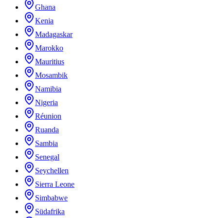
Ghana
Kenia
Madagaskar
Marokko
Mauritius
Mosambik
Namibia
Nigeria
Réunion
Ruanda
Sambia
Senegal
Seychellen
Sierra Leone
Simbabwe
Südafrika