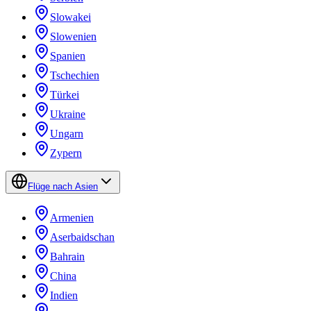
Slowakei
Slowenien
Spanien
Tschechien
Türkei
Ukraine
Ungarn
Zypern
Flüge nach Asien
Armenien
Aserbaidschan
Bahrain
China
Indien