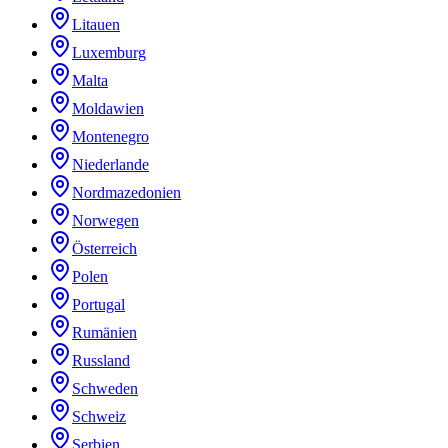
Litauen
Luxemburg
Malta
Moldawien
Montenegro
Niederlande
Nordmazedonien
Norwegen
Österreich
Polen
Portugal
Rumänien
Russland
Schweden
Schweiz
Serbien