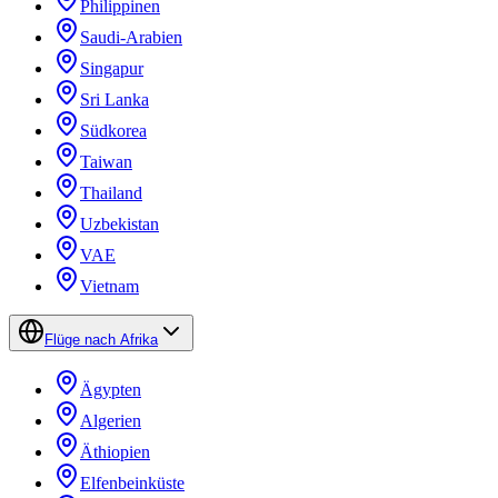
Philippinen
Saudi-Arabien
Singapur
Sri Lanka
Südkorea
Taiwan
Thailand
Uzbekistan
VAE
Vietnam
Flüge nach Afrika
Ägypten
Algerien
Äthiopien
Elfenbeinküste