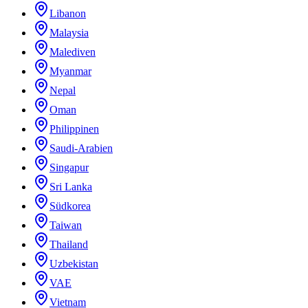
Libanon
Malaysia
Malediven
Myanmar
Nepal
Oman
Philippinen
Saudi-Arabien
Singapur
Sri Lanka
Südkorea
Taiwan
Thailand
Uzbekistan
VAE
Vietnam