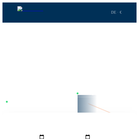
DE · €
Startseite
›
Flüge
›
Frankfurt
→
Lissabon
STRECKE
·
FRA
→
LIS
Frankfurt
nach
Lissabon
Frankfurt–Lissabon. 2h 51m Flugzeit. Wir vergleichen täglich in
Echtzeit — Dienstag ist meist am günstigsten, inkl. Alternativen wie
Stuttgart oder Düsseldorf.
Nur mit Umstieg
Preise täglich vergleichen
BOOKNGO LENS ·
Dienstag günstigster Tag
FRA
2h 51m · 1.874 km
FMM
GRO
VON
NACH
Frankfurt
(
FRA
)
Lissabon
(
LIS
)
LIS
HINFLUG
RÜCKFLUG
REISENDE
1
Erw.