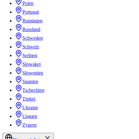
Polen
Portugal
Rumänien
Russland
Schweden
Schweiz
Serbien
Slowakei
Slowenien
Spanien
Tschechien
Türkei
Ukraine
Ungarn
Zypern