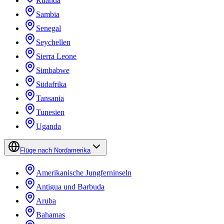
Ruanda
Sambia
Senegal
Seychellen
Sierra Leone
Simbabwe
Südafrika
Tansania
Tunesien
Uganda
Flüge nach Nordamerika
Amerikanische Jungferninseln
Antigua und Barbuda
Aruba
Bahamas