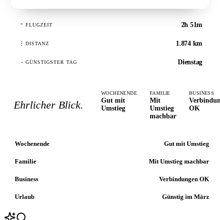
2h 51m
°
FLUGZEIT
1.874 km
⋮
DISTANZ
Dienstag
·
GÜNSTIGSTER TAG
WOCHENENDE
FAMILIE
BUSINESS
Gut mit
Mit
Verbindu
Ehrlicher Blick.
Umstieg
Umstieg
OK
machbar
Wochenende
Gut mit Umstieg
Familie
Mit Umstieg machbar
Business
Verbindungen OK
Urlaub
Günstig im März