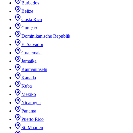
Barbados
Belize
Costa Rica
Curaçao
Dominikanische Republik
El Salvador
Guatemala
Jamaika
Kaimaninseln
Kanada
Kuba
Mexiko
Nicaragua
Panama
Puerto Rico
St. Maarten