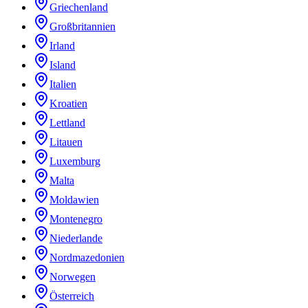
Griechenland
Großbritannien
Irland
Island
Italien
Kroatien
Lettland
Litauen
Luxemburg
Malta
Moldawien
Montenegro
Niederlande
Nordmazedonien
Norwegen
Österreich