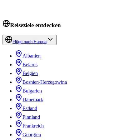
Reiseziele entdecken
Flüge nach Europa
Albanien
Belarus
Belgien
Bosnien-Herzegowina
Bulgarien
Dänemark
Estland
Finnland
Frankreich
Georgien