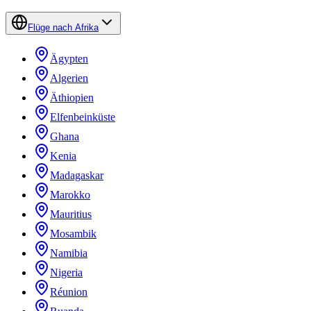
Flüge nach Afrika
Ägypten
Algerien
Äthiopien
Elfenbeinküste
Ghana
Kenia
Madagaskar
Marokko
Mauritius
Mosambik
Namibia
Nigeria
Réunion