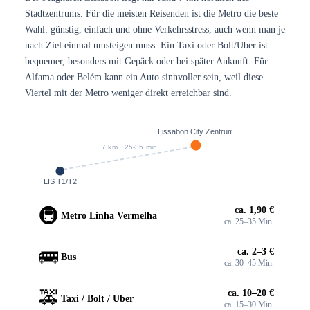
Stadtzentrums. Für die meisten Reisenden ist die Metro die beste
Wahl: günstig, einfach und ohne Verkehrsstress, auch wenn man je
nach Ziel einmal umsteigen muss. Ein Taxi oder Bolt/Uber ist
bequemer, besonders mit Gepäck oder bei später Ankunft. Für
Alfama oder Belém kann ein Auto sinnvoller sein, weil diese
Viertel mit der Metro weniger direkt erreichbar sind.
Lissabon City Zentrum
7 km · 25-35 min
LIS T1/T2
🚇
ca. 1,90 €
Metro Linha Vermelha
ca. 25–35 Min.
🚌
ca. 2–3 €
Bus
ca. 30–45 Min.
🚕
ca. 10–20 €
Taxi / Bolt / Uber
ca. 15–30 Min.