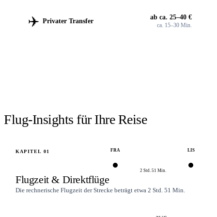
✈️
ab ca. 25–40 €
Privater Transfer
ca. 15–30 Min.
FLÜGE SUCHEN
Flüge
Frankfurt
→
Lissabon
suchen.
Verfügbarkeit prüfen →
Flug-Insights für Ihre Reise
FRA
LIS
KAPITEL
01
2 Std. 51 Min.
Flugzeit & Direktflüge
Die rechnerische Flugzeit der Strecke beträgt etwa 2 Std. 51 Min.