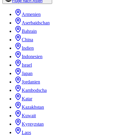
Flüge nach Asien
Armenien
Aserbaidschan
Bahrain
China
Indien
Indonesien
Israel
Japan
Jordanien
Kambodscha
Katar
Kazakhstan
Kuwait
Kyrgyzstan
Laos