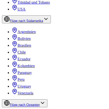
Trinidad und Tobago
USA
Flüge nach Südamerika
Argentinien
Bolivien
Brasilien
Chile
Ecuador
Kolumbien
Paraguay
Peru
Uruguay
Venezuela
Flüge nach Ozeanien