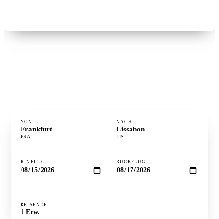
Flüge suchen →
°
FLUGZEIT
2h 51m
⋮
DISTANZ
1.874 km
·
GÜNSTIGSTER TAG
Dienstag
VON
NACH
Frankfurt
Lissabon
FRA
LIS
HINFLUG
RÜCKFLUG
REISENDE
Preise prüfen ↻
1
Erw.