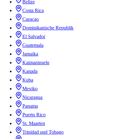
Belize
Costa Rica
Curaçao
Dominikanische Republik
El Salvador
Guatemala
Jamaika
Kaimaninseln
Kanada
Kuba
Mexiko
Nicaragua
Panama
Puerto Rico
St. Maarten
Trinidad und Tobago