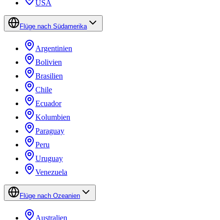
USA
Flüge nach Südamerika
Argentinien
Bolivien
Brasilien
Chile
Ecuador
Kolumbien
Paraguay
Peru
Uruguay
Venezuela
Flüge nach Ozeanien
Australien