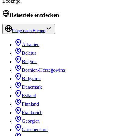
Bookngo.
Reiseziele entdecken
Flüge nach Europa
Albanien
Belarus
Belgien
Bosnien-Herzegowina
Bulgarien
Dänemark
Estland
Finnland
Frankreich
Georgien
Griechenland