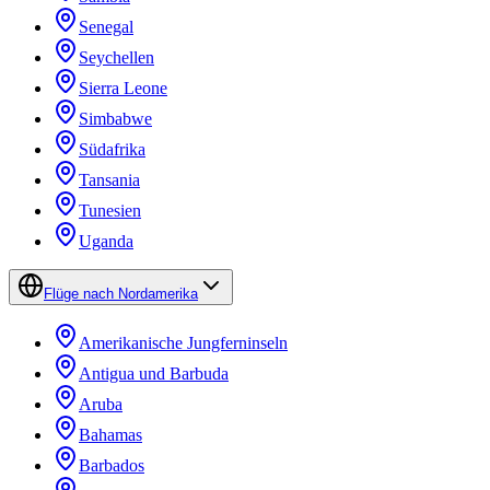
Senegal
Seychellen
Sierra Leone
Simbabwe
Südafrika
Tansania
Tunesien
Uganda
Flüge nach Nordamerika
Amerikanische Jungferninseln
Antigua und Barbuda
Aruba
Bahamas
Barbados