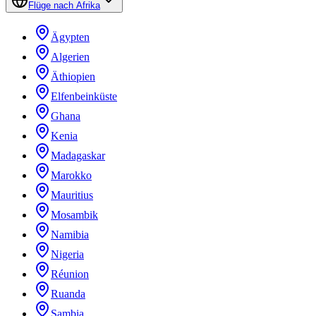
Flüge nach Afrika
Ägypten
Algerien
Äthiopien
Elfenbeinküste
Ghana
Kenia
Madagaskar
Marokko
Mauritius
Mosambik
Namibia
Nigeria
Réunion
Ruanda
Sambia