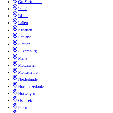
Großbritannien
Irland
Island
Italien
Kroatien
Lettland
Litauen
Luxemburg
Malta
Moldawien
Montenegro
Niederlande
Nordmazedonien
Norwegen
Österreich
Polen