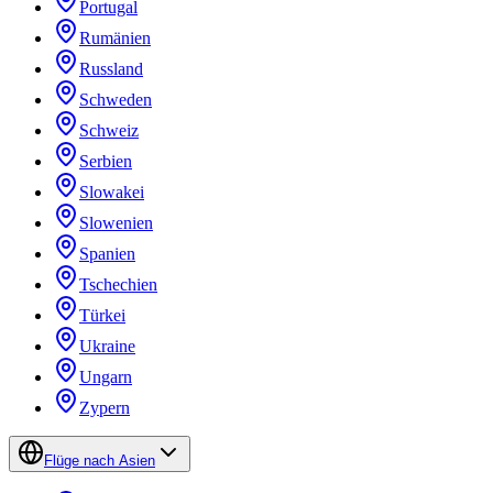
Portugal
Rumänien
Russland
Schweden
Schweiz
Serbien
Slowakei
Slowenien
Spanien
Tschechien
Türkei
Ukraine
Ungarn
Zypern
Flüge nach Asien