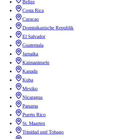
Belize
Costa Rica
Curaçao
Dominikanische Republik
El Salvador
Guatemala
Jamaika
Kaimaninseln
Kanada
Kuba
Mexiko
Nicaragua
Panama
Puerto Rico
St. Maarten
Trinidad und Tobago