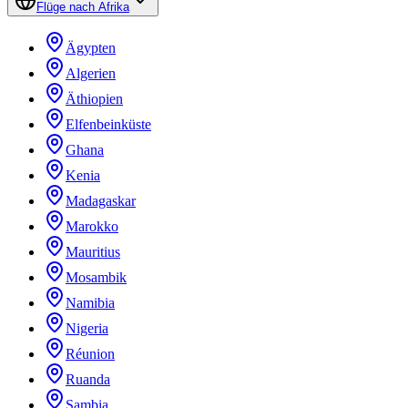
Flüge nach Afrika
Ägypten
Algerien
Äthiopien
Elfenbeinküste
Ghana
Kenia
Madagaskar
Marokko
Mauritius
Mosambik
Namibia
Nigeria
Réunion
Ruanda
Sambia