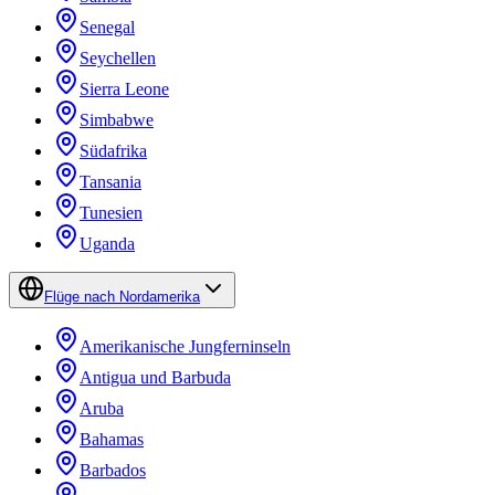
Senegal
Seychellen
Sierra Leone
Simbabwe
Südafrika
Tansania
Tunesien
Uganda
Flüge nach Nordamerika
Amerikanische Jungferninseln
Antigua und Barbuda
Aruba
Bahamas
Barbados