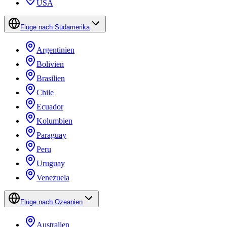
USA
Flüge nach Südamerika
Argentinien
Bolivien
Brasilien
Chile
Ecuador
Kolumbien
Paraguay
Peru
Uruguay
Venezuela
Flüge nach Ozeanien
Australien