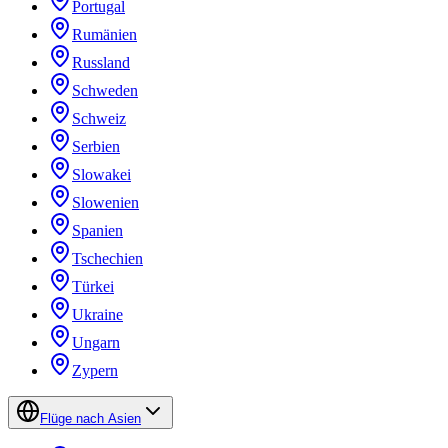
Portugal
Rumänien
Russland
Schweden
Schweiz
Serbien
Slowakei
Slowenien
Spanien
Tschechien
Türkei
Ukraine
Ungarn
Zypern
Flüge nach Asien