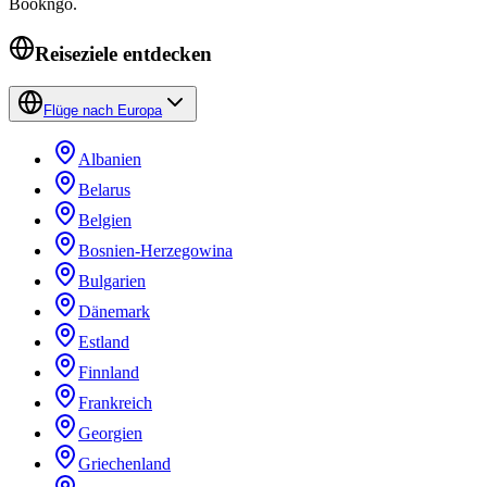
Bookngo.
Reiseziele entdecken
Flüge nach Europa
Albanien
Belarus
Belgien
Bosnien-Herzegowina
Bulgarien
Dänemark
Estland
Finnland
Frankreich
Georgien
Griechenland