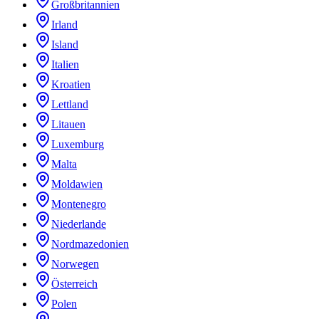
Großbritannien
Irland
Island
Italien
Kroatien
Lettland
Litauen
Luxemburg
Malta
Moldawien
Montenegro
Niederlande
Nordmazedonien
Norwegen
Österreich
Polen