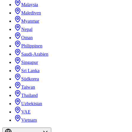
Malaysia
Malediven
Myanmar
Nepal
Oman
Philippinen
Saudi-Arabien
Singapur
Sri Lanka
Südkorea
Taiwan
Thailand
Uzbekistan
VAE
Vietnam