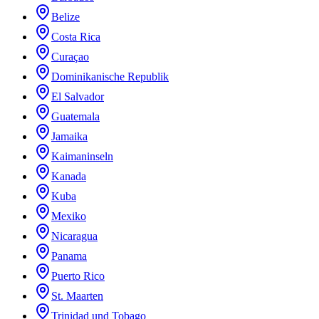
Belize
Costa Rica
Curaçao
Dominikanische Republik
El Salvador
Guatemala
Jamaika
Kaimaninseln
Kanada
Kuba
Mexiko
Nicaragua
Panama
Puerto Rico
St. Maarten
Trinidad und Tobago