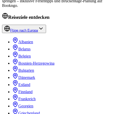
springen – inklusive Ferientipps und Brückentage-Planung auf
Bookngo.
Reiseziele entdecken
Flüge nach Europa
Albanien
Belarus
Belgien
Bosnien-Herzegowina
Bulgarien
Dänemark
Estland
Finnland
Frankreich
Georgien
Griechenland