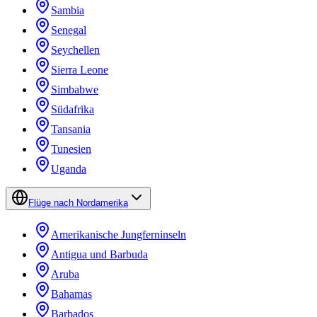
Sambia
Senegal
Seychellen
Sierra Leone
Simbabwe
Südafrika
Tansania
Tunesien
Uganda
Flüge nach Nordamerika
Amerikanische Jungferninseln
Antigua und Barbuda
Aruba
Bahamas
Barbados