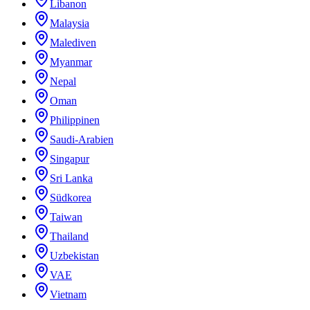
Libanon
Malaysia
Malediven
Myanmar
Nepal
Oman
Philippinen
Saudi-Arabien
Singapur
Sri Lanka
Südkorea
Taiwan
Thailand
Uzbekistan
VAE
Vietnam