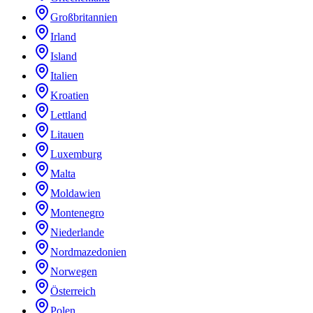
Großbritannien
Irland
Island
Italien
Kroatien
Lettland
Litauen
Luxemburg
Malta
Moldawien
Montenegro
Niederlande
Nordmazedonien
Norwegen
Österreich
Polen