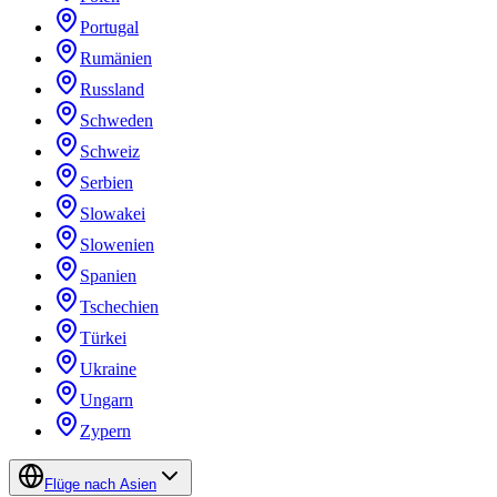
Portugal
Rumänien
Russland
Schweden
Schweiz
Serbien
Slowakei
Slowenien
Spanien
Tschechien
Türkei
Ukraine
Ungarn
Zypern
Flüge nach Asien