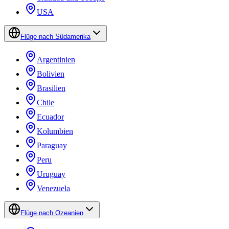
USA
Flüge nach Südamerika
Argentinien
Bolivien
Brasilien
Chile
Ecuador
Kolumbien
Paraguay
Peru
Uruguay
Venezuela
Flüge nach Ozeanien