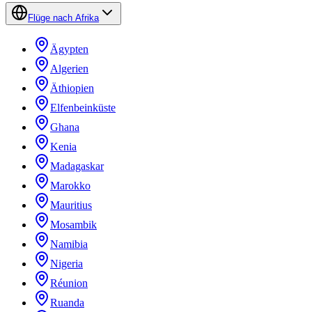
Flüge nach Afrika
Ägypten
Algerien
Äthiopien
Elfenbeinküste
Ghana
Kenia
Madagaskar
Marokko
Mauritius
Mosambik
Namibia
Nigeria
Réunion
Ruanda