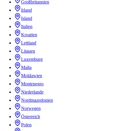
Großbritannien
Irland
Island
Italien
Kroatien
Lettland
Litauen
Luxemburg
Malta
Moldawien
Montenegro
Niederlande
Nordmazedonien
Norwegen
Österreich
Polen