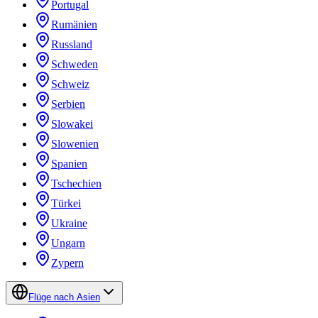
Portugal
Rumänien
Russland
Schweden
Schweiz
Serbien
Slowakei
Slowenien
Spanien
Tschechien
Türkei
Ukraine
Ungarn
Zypern
Flüge nach Asien