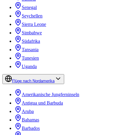
Senegal
Seychellen
Sierra Leone
Simbabwe
Südafrika
Tansania
Tunesien
Uganda
Flüge nach Nordamerika
Amerikanische Jungferninseln
Antigua und Barbuda
Aruba
Bahamas
Barbados