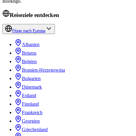
Bookngo.
Reiseziele entdecken
Flüge nach Europa
Albanien
Belarus
Belgien
Bosnien-Herzegowina
Bulgarien
Dänemark
Estland
Finnland
Frankreich
Georgien
Griechenland