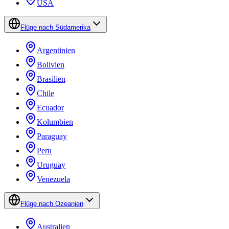
USA
Flüge nach Südamerika
Argentinien
Bolivien
Brasilien
Chile
Ecuador
Kolumbien
Paraguay
Peru
Uruguay
Venezuela
Flüge nach Ozeanien
Australien