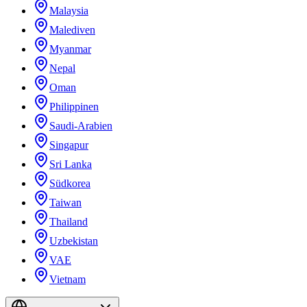
Malaysia
Malediven
Myanmar
Nepal
Oman
Philippinen
Saudi-Arabien
Singapur
Sri Lanka
Südkorea
Taiwan
Thailand
Uzbekistan
VAE
Vietnam