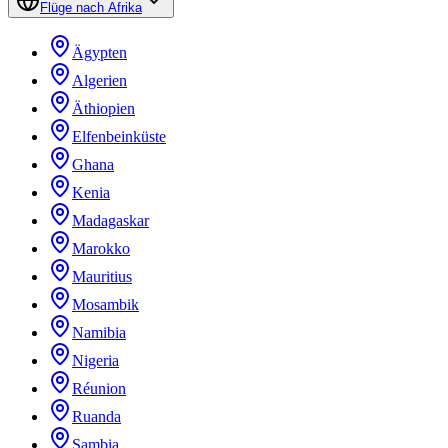
Flüge nach Afrika
Ägypten
Algerien
Äthiopien
Elfenbeinküste
Ghana
Kenia
Madagaskar
Marokko
Mauritius
Mosambik
Namibia
Nigeria
Réunion
Ruanda
Sambia