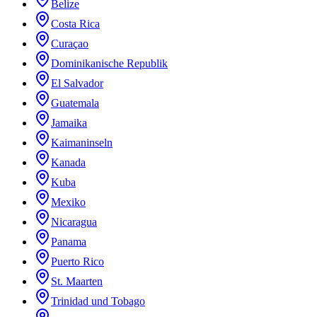
Belize
Costa Rica
Curaçao
Dominikanische Republik
El Salvador
Guatemala
Jamaika
Kaimaninseln
Kanada
Kuba
Mexiko
Nicaragua
Panama
Puerto Rico
St. Maarten
Trinidad und Tobago