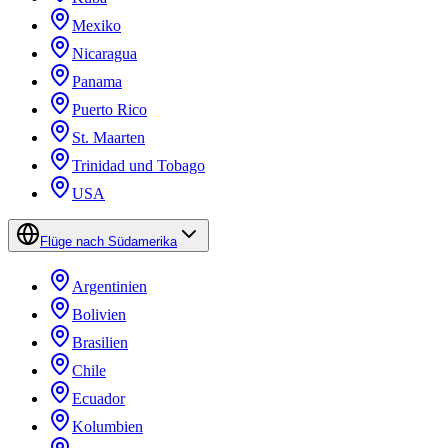
Mexiko
Nicaragua
Panama
Puerto Rico
St. Maarten
Trinidad und Tobago
USA
Flüge nach Südamerika
Argentinien
Bolivien
Brasilien
Chile
Ecuador
Kolumbien