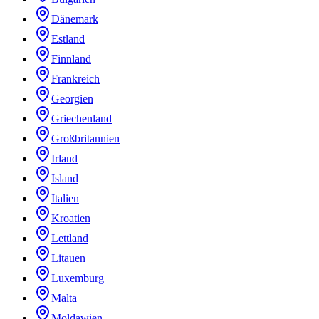
Dänemark
Estland
Finnland
Frankreich
Georgien
Griechenland
Großbritannien
Irland
Island
Italien
Kroatien
Lettland
Litauen
Luxemburg
Malta
Moldawien