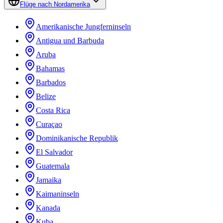
Flüge nach Nordamerika
Amerikanische Jungferninseln
Antigua und Barbuda
Aruba
Bahamas
Barbados
Belize
Costa Rica
Curaçao
Dominikanische Republik
El Salvador
Guatemala
Jamaika
Kaimaninseln
Kanada
Kuba