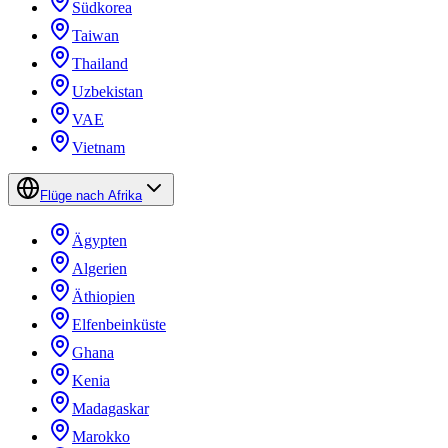
Südkorea
Taiwan
Thailand
Uzbekistan
VAE
Vietnam
Flüge nach Afrika
Ägypten
Algerien
Äthiopien
Elfenbeinküste
Ghana
Kenia
Madagaskar
Marokko