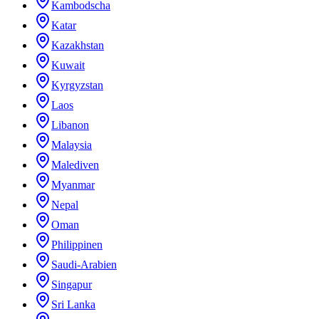
Kambodscha
Katar
Kazakhstan
Kuwait
Kyrgyzstan
Laos
Libanon
Malaysia
Malediven
Myanmar
Nepal
Oman
Philippinen
Saudi-Arabien
Singapur
Sri Lanka