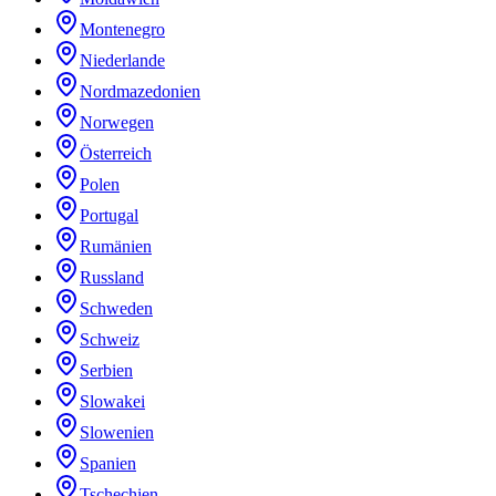
Montenegro
Niederlande
Nordmazedonien
Norwegen
Österreich
Polen
Portugal
Rumänien
Russland
Schweden
Schweiz
Serbien
Slowakei
Slowenien
Spanien
Tschechien