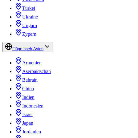
Türkei
Ukraine
Ungarn
Zypern
Flüge nach Asien
Armenien
Aserbaidschan
Bahrain
China
Indien
Indonesien
Israel
Japan
Jordanien