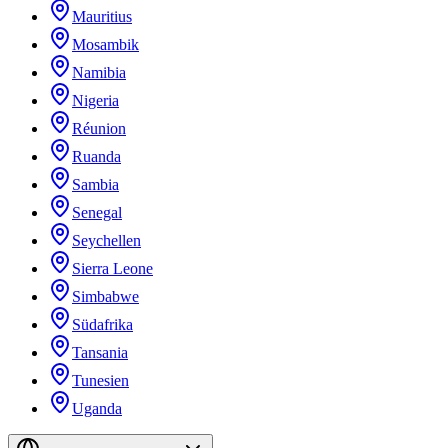
Mauritius
Mosambik
Namibia
Nigeria
Réunion
Ruanda
Sambia
Senegal
Seychellen
Sierra Leone
Simbabwe
Südafrika
Tansania
Tunesien
Uganda