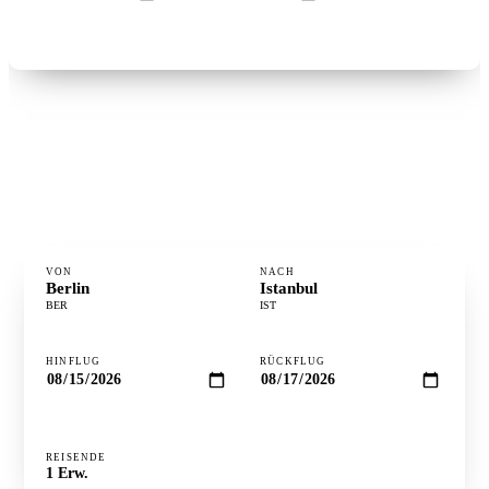
Flüge suchen →
°
FLUGZEIT
2h 37m
⋮
DISTANZ
1.687 km
·
GÜNSTIGSTER TAG
Dienstag
VON
NACH
Berlin
Istanbul
BER
IST
HINFLUG
RÜCKFLUG
REISENDE
Preise prüfen ↻
1
Erw.