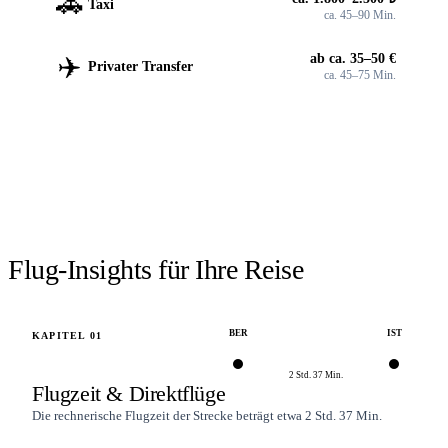
🚕
Taxi
ca. 45–90 Min.
✈️
ab ca. 35–50 €
Privater Transfer
ca. 45–75 Min.
FLÜGE SUCHEN
Flüge
Berlin
→
Istanbul
suchen.
Verfügbarkeit prüfen →
Flug-Insights für Ihre Reise
BER
IST
KAPITEL
01
2 Std. 37 Min.
Flugzeit & Direktflüge
Die rechnerische Flugzeit der Strecke beträgt etwa 2 Std. 37 Min.