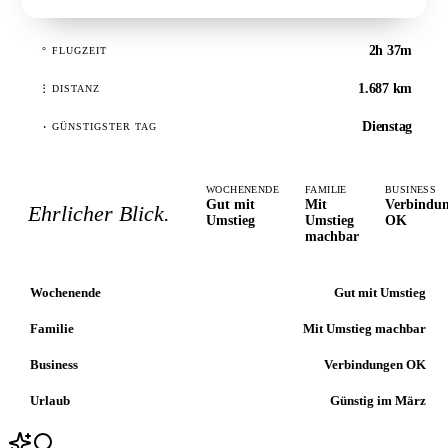
2h 37m
°
FLUGZEIT
1.687 km
⋮
DISTANZ
Dienstag
·
GÜNSTIGSTER TAG
WOCHENENDE
FAMILIE
BUSINESS
Gut mit
Mit
Verbindu
Ehrlicher Blick.
Umstieg
Umstieg
OK
machbar
Wochenende
Gut mit Umstieg
Familie
Mit Umstieg machbar
Business
Verbindungen OK
Urlaub
Günstig im März