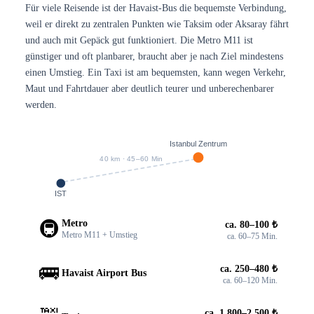
Für viele Reisende ist der Havaist-Bus die bequemste Verbindung,
weil er direkt zu zentralen Punkten wie Taksim oder Aksaray fährt
und auch mit Gepäck gut funktioniert. Die Metro M11 ist
günstiger und oft planbarer, braucht aber je nach Ziel mindestens
einen Umstieg. Ein Taxi ist am bequemsten, kann wegen Verkehr,
Maut und Fahrtdauer aber deutlich teurer und unberechenbarer
werden.
Istanbul Zentrum
40 km · 45–60 Min
IST
🚇
Metro
ca. 80–100 ₺
Metro M11 + Umstieg
ca. 60–75 Min.
🚌
ca. 250–480 ₺
Havaist Airport Bus
ca. 60–120 Min.
ca. 1.800–2.500 ₺