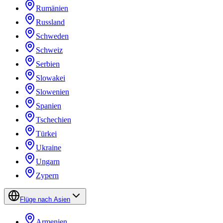
Rumänien
Russland
Schweden
Schweiz
Serbien
Slowakei
Slowenien
Spanien
Tschechien
Türkei
Ukraine
Ungarn
Zypern
Flüge nach Asien
Armenien