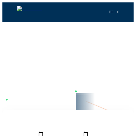
DE · €
Startseite
›
Flüge
›
Berlin
→
Istanbul
STRECKE
·
BER
→
IST
Berlin
nach
Istanbul
Berlin–Istanbul. 2h 37m Flugzeit. Wir vergleichen täglich in
Echtzeit — Dienstag ist meist am günstigsten, inkl. Alternativen wie
Leipzig oder Dresden.
Nur mit Umstieg
Preise täglich vergleichen
BOOKNGO LENS ·
Dienstag günstigster Tag
BER
2h 37m · 1.687 km
FMM
GRO
VON
NACH
Berlin
(
BER
)
Istanbul
(
IST
)
IST
HINFLUG
RÜCKFLUG
REISENDE
1
Erw.