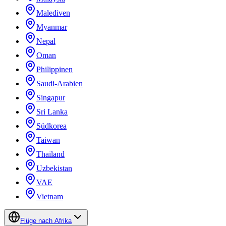
Malediven
Myanmar
Nepal
Oman
Philippinen
Saudi-Arabien
Singapur
Sri Lanka
Südkorea
Taiwan
Thailand
Uzbekistan
VAE
Vietnam
Flüge nach Afrika