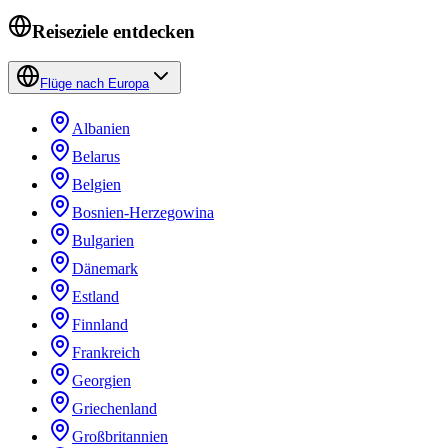
Reiseziele entdecken
Flüge nach Europa
Albanien
Belarus
Belgien
Bosnien-Herzegowina
Bulgarien
Dänemark
Estland
Finnland
Frankreich
Georgien
Griechenland
Großbritannien