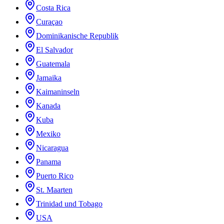
Costa Rica
Curaçao
Dominikanische Republik
El Salvador
Guatemala
Jamaika
Kaimaninseln
Kanada
Kuba
Mexiko
Nicaragua
Panama
Puerto Rico
St. Maarten
Trinidad und Tobago
USA