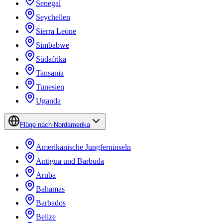
Senegal
Seychellen
Sierra Leone
Simbabwe
Südafrika
Tansania
Tunesien
Uganda
Flüge nach Nordamerika
Amerikanische Jungferninseln
Antigua und Barbuda
Aruba
Bahamas
Barbados
Belize