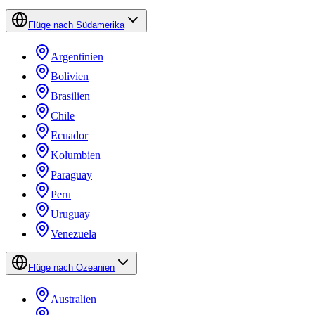
Flüge nach Südamerika
Argentinien
Bolivien
Brasilien
Chile
Ecuador
Kolumbien
Paraguay
Peru
Uruguay
Venezuela
Flüge nach Ozeanien
Australien