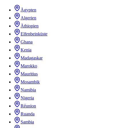
Ägypten
Algerien
Äthiopien
Elfenbeinküste
Ghana
Kenia
Madagaskar
Marokko
Mauritius
Mosambik
Namibia
Nigeria
Réunion
Ruanda
Sambia