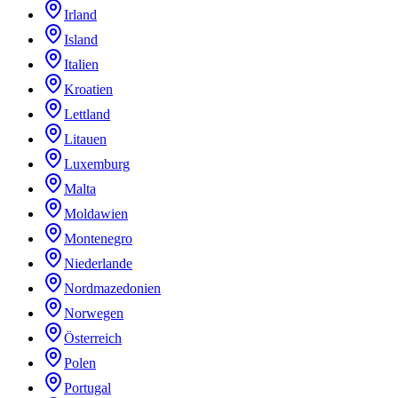
Irland
Island
Italien
Kroatien
Lettland
Litauen
Luxemburg
Malta
Moldawien
Montenegro
Niederlande
Nordmazedonien
Norwegen
Österreich
Polen
Portugal