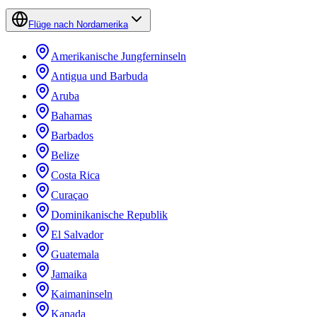
Flüge nach Nordamerika
Amerikanische Jungferninseln
Antigua und Barbuda
Aruba
Bahamas
Barbados
Belize
Costa Rica
Curaçao
Dominikanische Republik
El Salvador
Guatemala
Jamaika
Kaimaninseln
Kanada