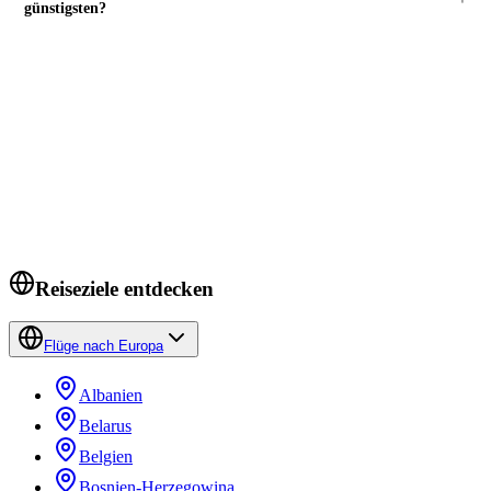
günstigsten?
FLÜGE SUCHEN
Bereit zu buchen?
Düsseldorf
→
Istanbul
.
Preise prüfen →
Reiseziele entdecken
Flüge nach Europa
Albanien
Belarus
Belgien
Bosnien-Herzegowina