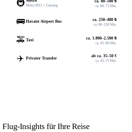
🚇
Metro
ca. 80–100 ₺
Metro M11 + Umstieg
ca. 60–75 Min.
🚌
ca. 250–480 ₺
Havaist Airport Bus
ca. 60–120 Min.
🚕
ca. 1.800–2.500 ₺
Taxi
ca. 45–90 Min.
✈️
ab ca. 35–50 €
Privater Transfer
ca. 45–75 Min.
FLÜGE SUCHEN
Flüge
Düsseldorf
→
Istanbul
suchen.
Verfügbarkeit prüfen →
Flug-Insights für Ihre Reise