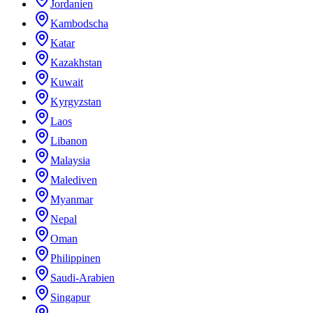
Jordanien
Kambodscha
Katar
Kazakhstan
Kuwait
Kyrgyzstan
Laos
Libanon
Malaysia
Malediven
Myanmar
Nepal
Oman
Philippinen
Saudi-Arabien
Singapur