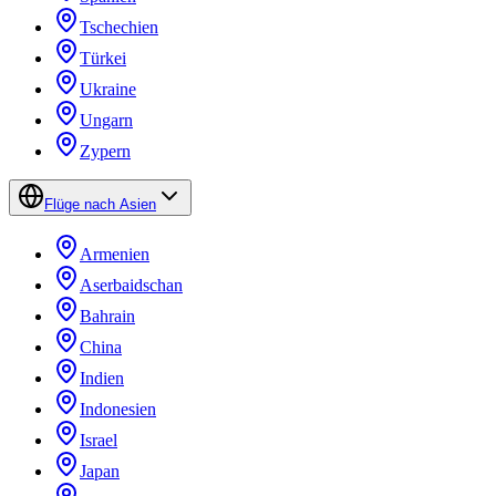
Tschechien
Türkei
Ukraine
Ungarn
Zypern
Flüge nach Asien
Armenien
Aserbaidschan
Bahrain
China
Indien
Indonesien
Israel
Japan