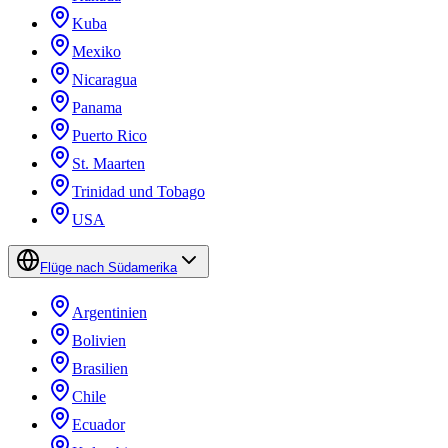
Kuba
Mexiko
Nicaragua
Panama
Puerto Rico
St. Maarten
Trinidad und Tobago
USA
Flüge nach Südamerika
Argentinien
Bolivien
Brasilien
Chile
Ecuador