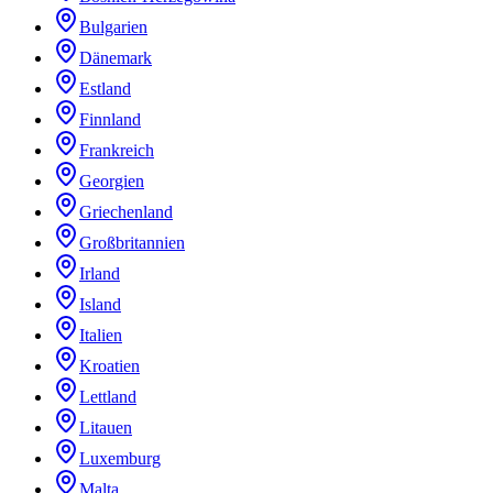
Bulgarien
Dänemark
Estland
Finnland
Frankreich
Georgien
Griechenland
Großbritannien
Irland
Island
Italien
Kroatien
Lettland
Litauen
Luxemburg
Malta