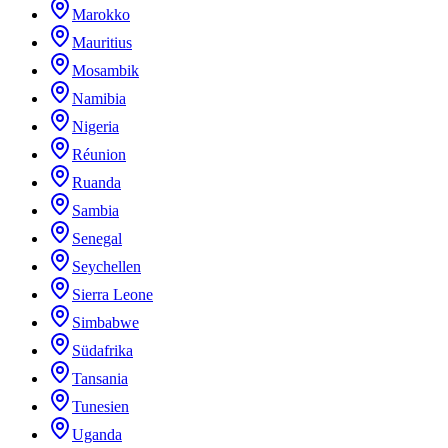
Marokko
Mauritius
Mosambik
Namibia
Nigeria
Réunion
Ruanda
Sambia
Senegal
Seychellen
Sierra Leone
Simbabwe
Südafrika
Tansania
Tunesien
Uganda