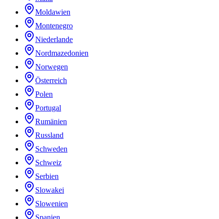
Moldawien
Montenegro
Niederlande
Nordmazedonien
Norwegen
Österreich
Polen
Portugal
Rumänien
Russland
Schweden
Schweiz
Serbien
Slowakei
Slowenien
Spanien