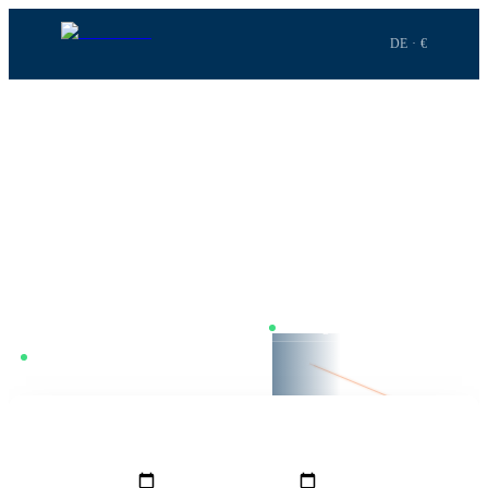
DE · €
Startseite
›
Flüge
›
Düsseldorf
→
Istanbul
STRECKE
·
DUS
→
IST
Düsseldorf
nach
Istanbul
Düsseldorf–Istanbul. 3h 1m Flugzeit. Wir vergleichen täglich in
Echtzeit — Dienstag ist meist am günstigsten, inkl. Alternativen wie
Köln oder Weeze.
Nur mit Umstieg
Preise täglich vergleichen
BOOKNGO LENS ·
Dienstag günstigster Tag
DUS
3h 1m · 2.011 km
FMM
GRO
VON
NACH
Düsseldorf
(
DUS
)
Istanbul
(
IST
)
IST
HINFLUG
RÜCKFLUG
REISENDE
1
Erw.