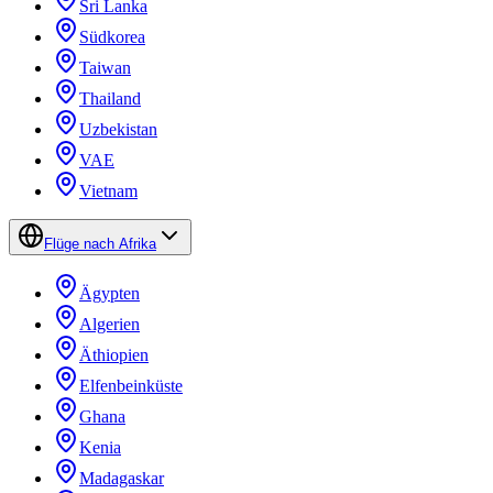
Sri Lanka
Südkorea
Taiwan
Thailand
Uzbekistan
VAE
Vietnam
Flüge nach Afrika
Ägypten
Algerien
Äthiopien
Elfenbeinküste
Ghana
Kenia
Madagaskar