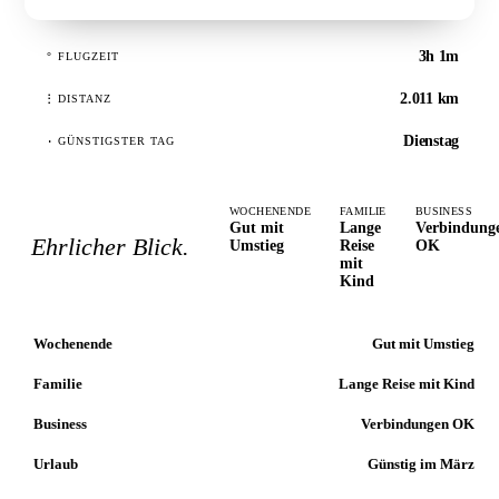
3h 1m
°
FLUGZEIT
2.011 km
⋮
DISTANZ
Dienstag
·
GÜNSTIGSTER TAG
WOCHENENDE
FAMILIE
BUSINESS
Gut mit
Lange
Verbindung
Ehrlicher Blick.
Umstieg
Reise
OK
mit
Kind
Wochenende
Gut mit Umstieg
Familie
Lange Reise mit Kind
Business
Verbindungen OK
Urlaub
Günstig im März