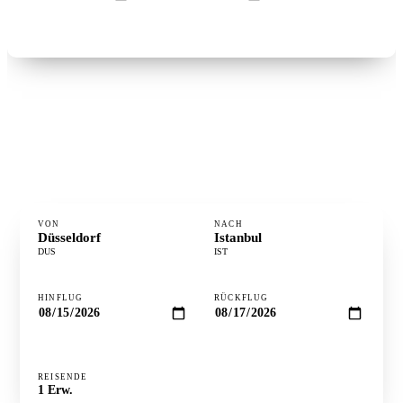
Flüge suchen →
°
FLUGZEIT
3h 1m
⋮
DISTANZ
2.011 km
·
GÜNSTIGSTER TAG
Dienstag
VON
NACH
Düsseldorf
Istanbul
DUS
IST
HINFLUG
RÜCKFLUG
REISENDE
Preise prüfen ↻
1
Erw.